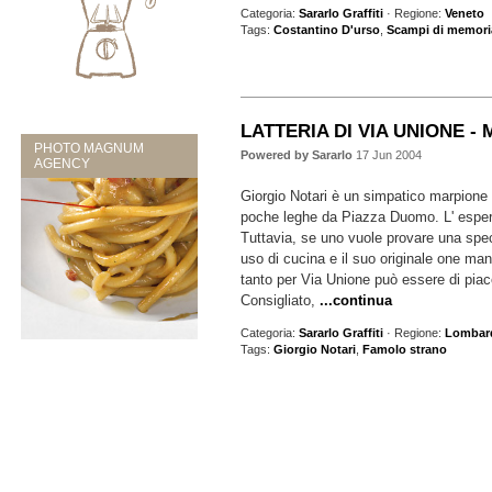
Categoria:
Sararlo Graffiti
· Regione:
Veneto
Tags:
Costantino D'urso
,
Scampi di memori
LATTERIA DI VIA UNIONE - 
PHOTO MAGNUM
Powered by Sararlo
17 Jun 2004
AGENCY
Giorgio Notari è un simpatico marpione 
poche leghe da Piazza Duomo. L' esper
Tuttavia, se uno vuole provare una spe
uso di cucina e il suo originale one ma
tanto per Via Unione può essere di piac
Consigliato,
...continua
Categoria:
Sararlo Graffiti
· Regione:
Lombar
Tags:
Giorgio Notari
,
Famolo strano