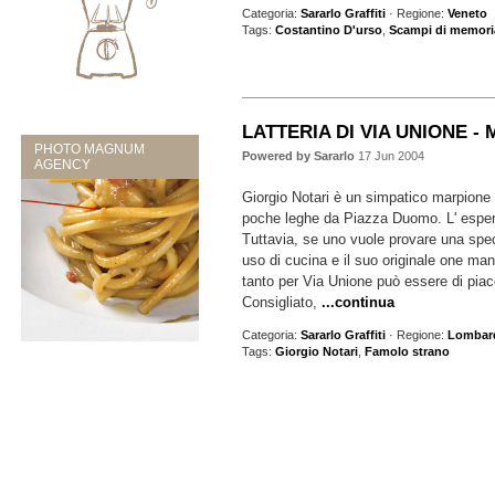
Categoria:
Sararlo Graffiti
· Regione:
Veneto
Tags:
Costantino D'urso
,
Scampi di memori
LATTERIA DI VIA UNIONE - 
PHOTO MAGNUM
Powered by Sararlo
17 Jun 2004
AGENCY
Giorgio Notari è un simpatico marpione 
poche leghe da Piazza Duomo. L' esper
Tuttavia, se uno vuole provare una spe
uso di cucina e il suo originale one ma
tanto per Via Unione può essere di piac
Consigliato,
...continua
Categoria:
Sararlo Graffiti
· Regione:
Lombar
Tags:
Giorgio Notari
,
Famolo strano