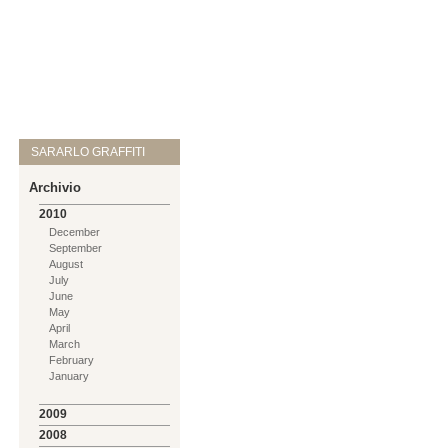
SARARLO GRAFFITI
Archivio
2010
December
September
August
July
June
May
April
March
February
January
2009
2008