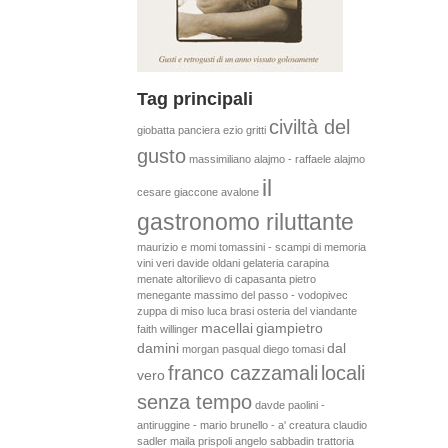
Tag principali
civiltà del
giobatta panciera
ezio gritti
gusto
massimiliano alajmo - raffaele alajmo
il
cesare giaccone
avalone
gastronomo riluttante
maurizio e momi tomassini - scampi di memoria
vini veri
davide oldani
gelateria carapina
menate
altorilievo di capasanta
pietro
menegante
massimo del passo - vodopivec
zuppa di miso
luca brasi
osteria del viandante
macellai
giampietro
faith willinger
damini
dal
morgan pasqual
diego tomasi
franco cazzamali
locali
vero
senza tempo
davde paolini -
antiruggine - mario brunello - a' creatura
claudio
sadler
maila prispoli
angelo sabbadin
trattoria