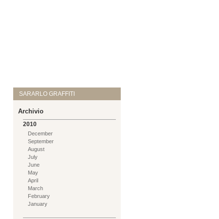
SARARLO GRAFFITI
Archivio
2010
December
September
August
July
June
May
April
March
February
January