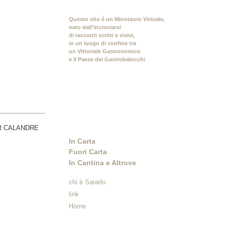
Questo sito è un Minotauro Virtuale,
nato dall'incrociarsi
di racconti scritti e visivi,
in un luogo di confine tra
un Vittoriale Gastronomico
e il Paese dei Gastrobalocchi
In Carta
Fuori Carta
In Cantina e Altrove
chi è Sararlo
link
Home