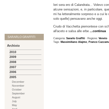
Ieri sera ero di Calandrata... Volevo con
alcune sensazioni, e, in particolare, que
mi ha letteralmente sorpreso e a cui le 
solo quelle) pensavano anche oggi.
Crudo di Vacchetta piemontese con sc
all'aceto e salsa alle erbe
...continua
SARARLO GRAFFITI
Categoria:
Sararlo Graffiti
· Regione:
Veneto
Tags:
Massimiliano Alajmo
,
Franco Cazzama
Archivio
2010
2009
2008
2007
2006
2005
December
November
October
September
August
July
May
April