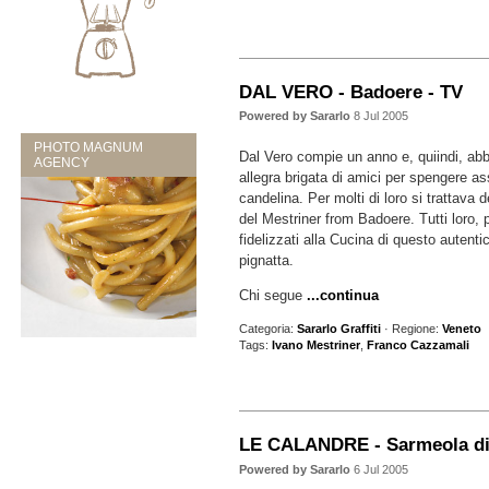
DAL VERO - Badoere - TV
Powered by Sararlo
8 Jul 2005
PHOTO MAGNUM
Dal Vero compie un anno e, quiindi, abb
AGENCY
allegra brigata di amici per spengere a
candelina. Per molti di loro si trattava d
del Mestriner from Badoere. Tutti loro, 
fidelizzati alla Cucina di questo autent
pignatta.
Chi segue
...continua
Categoria:
Sararlo Graffiti
· Regione:
Veneto
Tags:
Ivano Mestriner
,
Franco Cazzamali
LE CALANDRE - Sarmeola di
Powered by Sararlo
6 Jul 2005