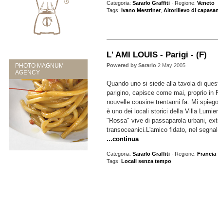
Categoria:
Sararlo Graffiti
· Regione:
Veneto
Tags:
Ivano Mestriner
,
Altorilievo di capasa
L' AMI LOUIS - Parigi - (F)
PHOTO MAGNUM
Powered by Sararlo
2 May 2005
AGENCY
Quando uno si siede alla tavola di que
parigino, capisce come mai, proprio in F
nouvelle cousine trentanni fa. Mi spieg
è uno dei locali storici della Villa Lumie
"Rossa" vive di passaparola urbani, ext
transoceanici.L'amico fidato, nel segnal
...continua
Categoria:
Sararlo Graffiti
· Regione:
Francia
Tags:
Locali senza tempo