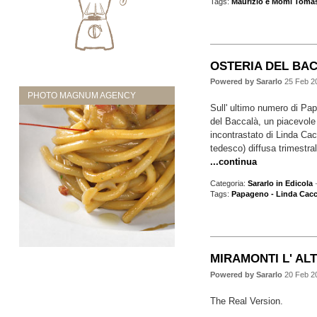
Tags:
Maurizio e Momi Tomas
OSTERIA DEL BACC
Powered by Sararlo
25 Feb 2
PHOTO MAGNUM AGENCY
Sull' ultimo numero di Pap
del Baccalà, un piacevole 
incontrastato di Linda Cac
tedesco) diffusa trimestral
...continua
Categoria:
Sararlo in Edicola
·
Tags:
Papageno - Linda Cac
MIRAMONTI L' ALT
Powered by Sararlo
20 Feb 2
The Real Version.