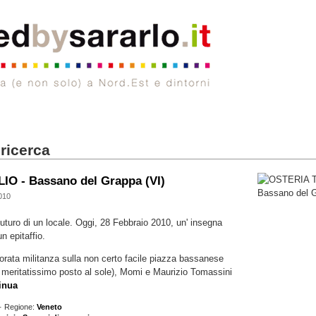
 ricerca
O - Bassano del Grappa (VI)
010
futuro di un locale. Oggi, 28 Febbraio 2010, un' insegna
 epitaffio.
norata militanza sulla non certo facile piazza bassanese
un meritatissimo posto al sole), Momi e Maurizio Tomassini
tinua
· Regione:
Veneto