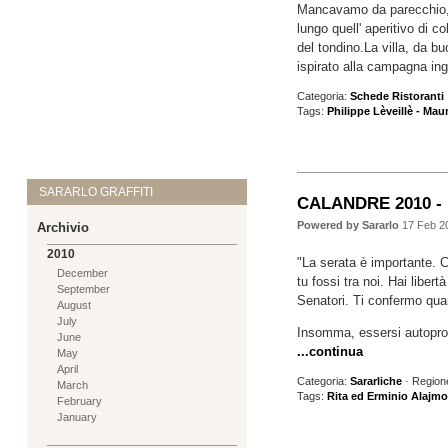
Mancavamo da parecchio, m
lungo quell' aperitivo di c
del tondino.La villa, da b
ispirato alla campagna ing
Categoria:
Schede Ristoranti
Tags:
Philippe Lèveillè - Mau
SARARLO GRAFFITI
CALANDRE 2010 - Po
Powered by Sararlo
17 Feb 2
Archivio
2010
"La serata è importante. 
December
tu fossi tra noi. Hai liber
September
Senatori. Ti confermo qua
August
July
Insomma, essersi autoproc
June
...continua
May
April
Categoria:
Sararliche
· Region
March
Tags:
Rita ed Erminio Alajmo
February
January