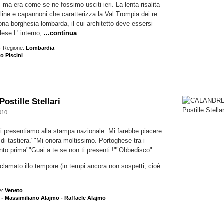
a era come se ne fossimo usciti ieri. La lenta risalita
olline e capannoni che caratterizza la Val Trompia dei re
uona borghesia lombarda, il cui architetto deve essersi
lese.L' interno,
...continua
· Regione:
Lombardia
ro Piscini
stille Stellari
010
Ci presentiamo alla stampa nazionale. Mi farebbe piacere
tà di tastiera.""Mi onora moltissimo. Portoghese tra i
nto prima""Guai a te se non ti presenti !""Obbedisco".
lamato illo tempore (in tempi ancora non sospetti, cioè
e:
Veneto
 - Massimiliano Alajmo - Raffaele Alajmo