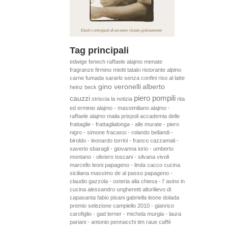
Tag principali
edwige fenech
raffaele alajmo
menate
fragranze
firmino miotti
tataki
ristorante alpino
carne fumada
sararlo senza confini
riso al latte
gino veronelli
alberto
heinz beck
piero pompili
cauzzi
striscia la notizia
rita
ed erminio alajmo - massimiliano alajmo -
raffaele alajmo
maila prispoli
accademia delle
frattaglie - frattaglialonga - alle murate - piero
nigro - simone fracassi - rolando bellandi -
biroldo - leonardo torrini - franco cazzamali -
saverio sbaragli - giovanna iorio - umberto
montano - oliviero toscani - silvana vivoli
marcello leoni
papageno - linda cacco
cucina
siciliana
massimo de al passo
papageno -
claudio gazzola - osteria alla chiesa - l' asino in
cucina
alessandro ungheretti
altorilievo di
capasanta
fabio pisani
gabriella leone
dolada
premio selezione campiello 2010 - gianrico
carofiglio - gad lerner - michela murgia - laura
pariani - antonio pennacchi
tim raue
caffè