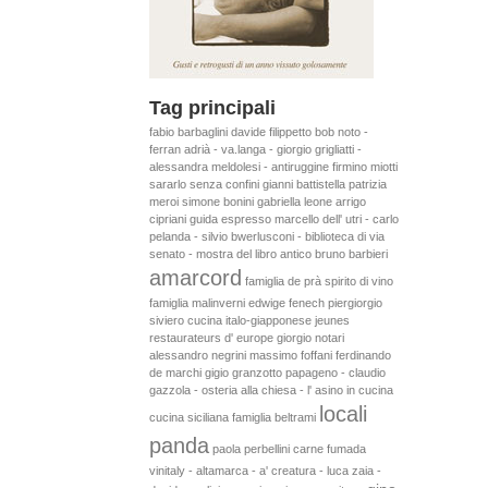
Tag principali
fabio barbaglini
davide filippetto
bob noto -
ferran adrià - va.langa - giorgio grigliatti -
alessandra meldolesi - antiruggine
firmino miotti
sararlo senza confini
gianni battistella
patrizia
meroi
simone bonini
gabriella leone
arrigo
cipriani
guida espresso
marcello dell' utri - carlo
pelanda - silvio bwerlusconi - biblioteca di via
senato - mostra del libro antico
bruno barbieri
amarcord
famiglia de prà
spirito di vino
famiglia malinverni
edwige fenech
piergiorgio
siviero
cucina italo-giapponese
jeunes
restaurateurs d' europe
giorgio notari
alessandro negrini
massimo foffani
ferdinando
de marchi
gigio granzotto
papageno - claudio
gazzola - osteria alla chiesa - l' asino in cucina
locali
cucina siciliana
famiglia beltrami
panda
paola perbellini
carne fumada
vinitaly - altamarca - a' creatura - luca zaia -