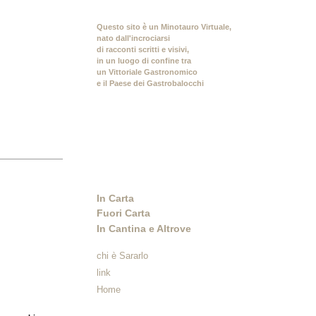
Questo sito è un Minotauro Virtuale,
nato dall'incrociarsi
di racconti scritti e visivi,
in un luogo di confine tra
un Vittoriale Gastronomico
e il Paese dei Gastrobalocchi
In Carta
Fuori Carta
In Cantina e Altrove
chi è Sararlo
link
Home