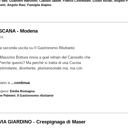
Valli
,
Gualtiero Marchesi
,
Claudio Sadler
,
Franco Colombani
,
Guido Alciati
,
Angelo P
etti
,
Angelo Rasi
,
Famiglia Alajmo
SCANA - Modena
006
a seconda uscita su Il Gastronomo Riluttante
assimo Bottura rinvia a quel refrain del Carosello che
 Perché questo? Ma perché si tratta di una Cucina
timolante, divertente, plurisensoriale ma, ma con
iano a
...continua
egione:
Emilia Romagna
e Palmieri
,
Il Gastronomo riluttante
IA GIARDINO - Crespignaga di Maser