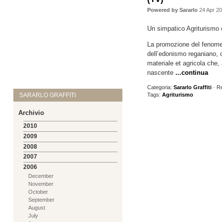
Powered by Sararlo
24 Apr 2
Un simpatico Agriturismo 
La promozione del fenomeno 
dell’edonismo reganiano, co
materiale et agricola che, 
nascente
...continua
Categoria:
Sararlo Graffiti
· R
Tags:
Agriturismo
SARARLO GRAFFITI
Archivio
2010
2009
2008
2007
2006
December
November
October
September
August
July