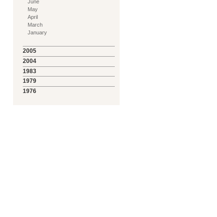
June
May
April
March
January
2005
2004
1983
1979
1976