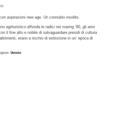
006
con aspirazioni new age. Un connubio insolito.
agrituristico affonda le radici nei roaring ’80, gli anni
n il fine alto e nobile di salvaguardare presidi di cultura
altrimenti, erano a rischio di estinzione in un’ epoca di
egione:
Veneto