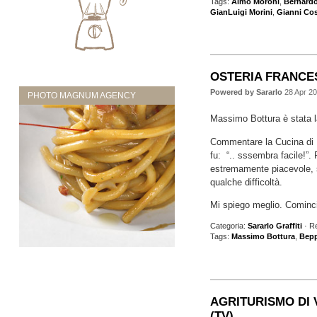
Tags:
Aimo Moroni
,
Bernardo 
GianLuigi Morini
,
Gianni Cos
OSTERIA FRANCE
Powered by Sararlo
28 Apr 2
PHOTO MAGNUM AGENCY
Massimo Bottura è stata l
Commentare la Cucina di M
fu: “.. sssembra facile!”.
estremamente piacevole, s
qualche difficoltà.
Mi spiego meglio. Cominc
Categoria:
Sararlo Graffiti
· R
Tags:
Massimo Bottura
,
Bepp
AGRITURISMO DI V
(TV)