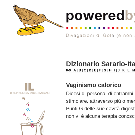
Dizionario Sararlo-It
0-9
|
A
|
B
|
C
|
D
|
E
|
F
|
G
|
H
|
I
|
J
|
K
|
L
|
Vaginismo calorico
Dicesi di persona, di entrambi i
stimolare, attraverso più o me
Punti G delle sue cavità digest
non vi è alcuna terapia conosc