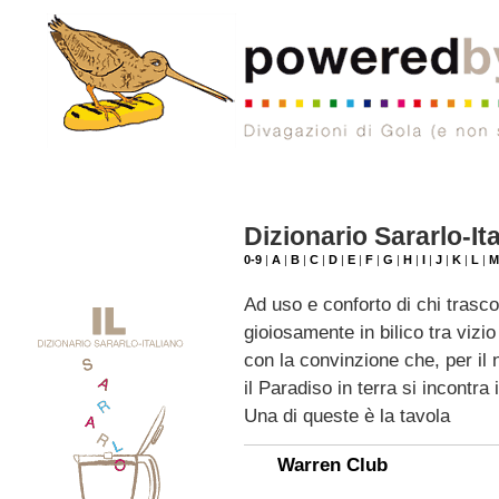
Dizionario Sararlo-It
0-9
|
A
|
B
|
C
|
D
|
E
|
F
|
G
|
H
|
I
|
J
|
K
|
L
|
Ad uso e conforto di chi trasco
gioiosamente in bilico tra vizio 
con la convinzione che, per i
il Paradiso in terra si incontra 
Una di queste è la tavola
Warren Club