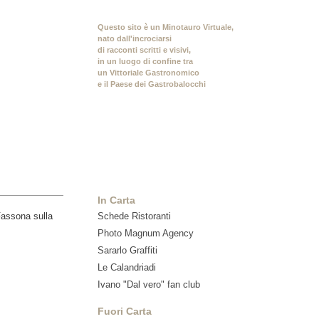
Questo sito è un Minotauro Virtuale,
nato dall'incrociarsi
di racconti scritti e visivi,
in un luogo di confine tra
un Vittoriale Gastronomico
e il Paese dei Gastrobalocchi
In Carta
Schede Ristoranti
Photo Magnum Agency
Sararlo Graffiti
Le Calandriadi
Ivano "Dal vero" fan club
Fuori Carta