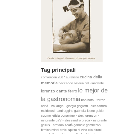
Tag principali
cucina della
convention 2007
aureliano
memoria
beccacce
osteria del viandante
lo mejor de
lorenzo dante ferro
la gastronomia
bob noto - ferran
adrià - va.langa - giorgio grigliatti - alessandra
meldolesi - antiruggine
gabriella leone
guido
cuomo
letizia bonamigo - alex lorenzon -
ristorante ca'7 - alessandro breda - ristorante
gellius - stefano scatà
gabriele gamberoni
firmino miotti
etnici
spirito di vino
elio sironi