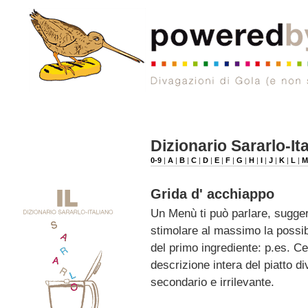
Dizionario Sararlo-It
0-9
|
A
|
B
|
C
|
D
|
E
|
F
|
G
|
H
|
I
|
J
|
K
|
L
|
Grida d' acchiappo
Un Menù ti può parlare, suggeri
stimolare al massimo la possib
del primo ingrediente: p.es. Ce
descrizione intera del piatto d
secondario e irrilevante.