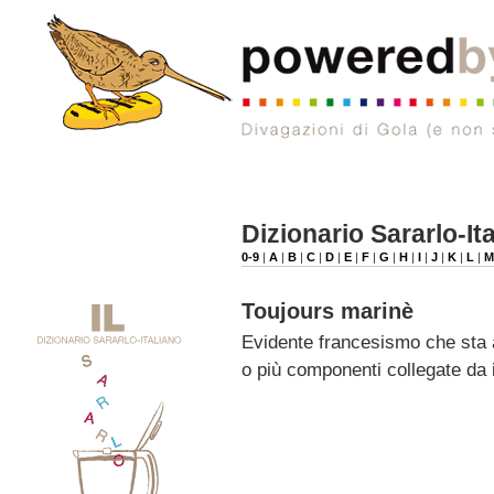
Dizionario Sararlo-It
0-9
|
A
|
B
|
C
|
D
|
E
|
F
|
G
|
H
|
I
|
J
|
K
|
L
|
Toujours marinè
Evidente francesismo che sta 
o più componenti collegate da 