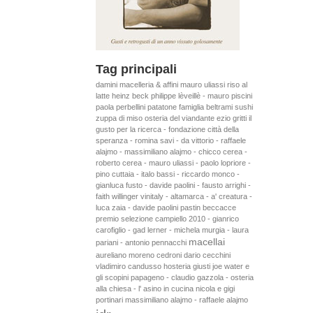
Tag principali
damini macelleria & affini
mauro uliassi
riso al
latte
heinz beck
philippe lèveillè - mauro piscini
paola perbellini
patatone
famiglia beltrami
sushi
zuppa di miso
osteria del viandante
ezio gritti
il
gusto per la ricerca - fondazione città della
speranza - romina savi - da vittorio - raffaele
alajmo - massimiliano alajmo - chicco cerea -
roberto cerea - mauro uliassi - paolo lopriore -
pino cuttaia - italo bassi - riccardo monco -
gianluca fusto - davide paolini - fausto arrighi -
faith willinger
vinitaly - altamarca - a' creatura -
luca zaia - davide paolini
pastin
beccacce
premio selezione campiello 2010 - gianrico
carofiglio - gad lerner - michela murgia - laura
macellai
pariani - antonio pennacchi
aureliano
moreno cedroni
dario cecchini
vladimiro candusso
hosteria giusti
joe water e
gli scopini
papageno - claudio gazzola - osteria
alla chiesa - l' asino in cucina
nicola e gigi
portinari
massimiliano alajmo - raffaele alajmo