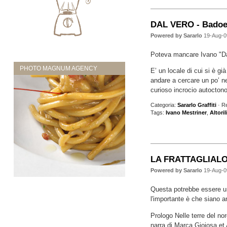
DAL VERO - Badoe
Powered by Sararlo
19-Aug-0
Poteva mancare Ivano "Dal
PHOTO MAGNUM AGENCY
E’ un locale di cui si è gi
andare a cercare un po’ neg
curioso incrocio autocton
Categoria:
Sararlo Graffiti
· R
Tags:
Ivano Mestriner
,
Altori
LA FRATTAGLIALON
Powered by Sararlo
19-Aug-0
Questa potrebbe essere una
l'importante è che siano an
Prologo Nelle terre del nor
narra di Marca Gioiosa et