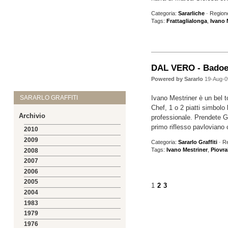
Categoria:
Sararliche
· Region
Tags:
Frattaglialonga
,
Ivano 
DAL VERO - Badoe
Powered by Sararlo
19-Aug-0
Ivano Mestriner è un bel 
SARARLO GRAFFITI
Chef, 1 o 2 piatti simbolo 
Archivio
professionale. Prendete Gua
primo riflesso pavloviano 
2010
2009
Categoria:
Sararlo Graffiti
· R
Tags:
Ivano Mestriner
,
Piovr
2008
2007
2006
2005
1
2
3
2004
1983
1979
1976