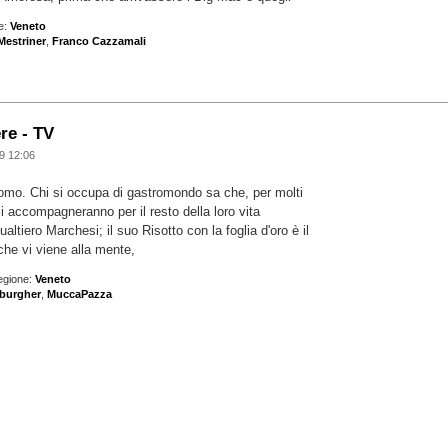
e:
Veneto
Mestriner
,
Franco Cazzamali
re - TV
9 12:06
tomo. Chi si occupa di gastromondo sa che, per molti
li accompagneranno per il resto della loro vita
ltiero Marchesi; il suo Risotto con la foglia d'oro è il
che vi viene alla mente,
egione:
Veneto
aburgher
,
MuccaPazza