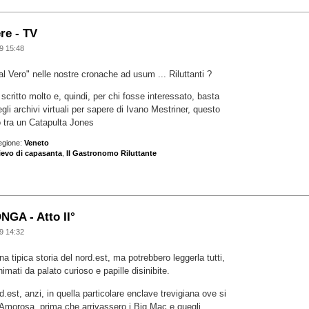
re - TV
9 15:48
 Vero" nelle nostre cronache ad usum ... Riluttanti ?
à scritto molto e, quindi, per chi fosse interessato, basta
li archivi virtuali per sapere di Ivano Mestriner, questo
o tra un Catapulta Jones
egione:
Veneto
lievo di capasanta
,
Il Gastronomo Riluttante
GA - Atto II°
9 14:32
 tipica storia del nord.est, ma potrebbero leggerla tutti,
imati da palato curioso e papille disinibite.
d.est, anzi, in quella particolare enclave trevigiana ove si
 Amorosa, prima che arrivassero i Big Mac e quegli