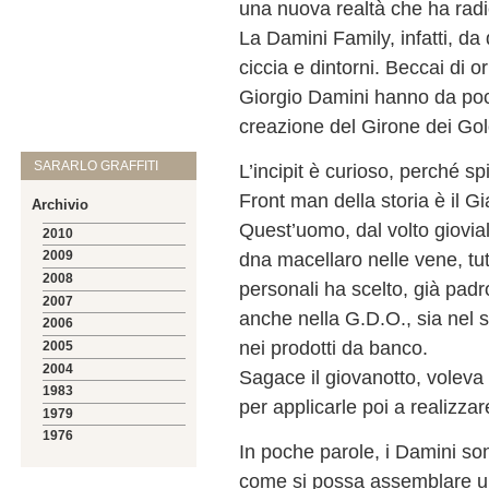
una nuova realtà che ha radi
La Damini Family, infatti, da
ciccia e dintorni. Beccai di 
Giorgio Damini hanno da poco
creazione del Girone dei Golos
SARARLO GRAFFITI
L’incipit è curioso, perché s
Front man della storia è il G
Archivio
Quest’uomo, dal volto gioviale
2010
dna macellaro nelle vene, tut
2009
2008
personali ha scelto, già padr
2007
anche nella G.D.O., sia nel 
2006
nei prodotti da banco.
2005
2004
Sagace il giovanotto, voleva
1983
per applicarle poi a realizzar
1979
1976
In poche parole, i Damini so
come si possa assemblare u