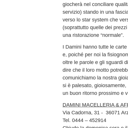
giocherà nel conciliare qualit
servizio) stando in una fasci
verso lo star system che ver
(soprattutto quelle dei prezz
una ristorazione “normale”.
I Damini hanno tutte le cart
e, poiché per noi la fisiogn
oltre le parole e gli sguardi
dire che il loro motto potreb
comunichiamo la nostra gioia
si è palesato, gioiosamente, n
un buon ritorno prossimo e v
DAMINI MACELLERIA & AF
Via Cadorna, 31 - 36071 Arz
Tel. 0444 – 452914
Chiude la domenica sera e il