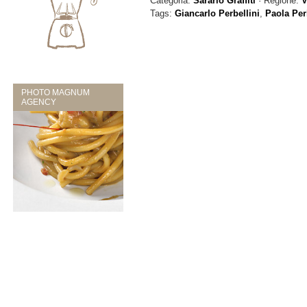
Categoria:
Sararlo Graffiti
· Regione:
V
Tags:
Giancarlo Perbellini
,
Paola Per
PHOTO MAGNUM
AGENCY