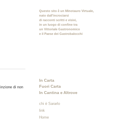
Questo sito è un Minotauro Virtuale,
nato dall'incrociarsi
di racconti scritti e visivi,
in un luogo di confine tra
un Vittoriale Gastronomico
e il Paese dei Gastrobalocchi
In Carta
Fuori Carta
vinzione di non
In Cantina e Altrove
chi è Sararlo
link
Home