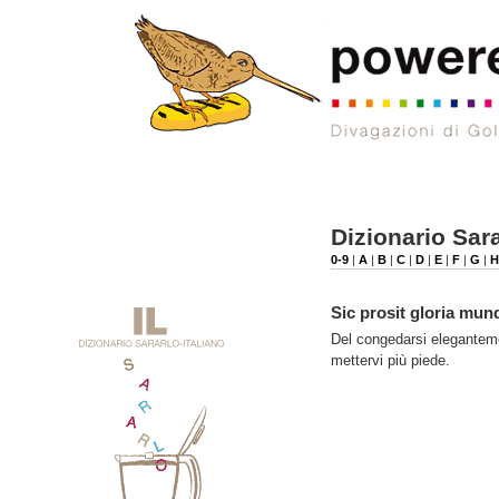
Dizionario Sara
0-9
|
A
|
B
|
C
|
D
|
E
|
F
|
G
|
H
Sic prosit gloria mun
Del congedarsi elegantemen
mettervi più piede.