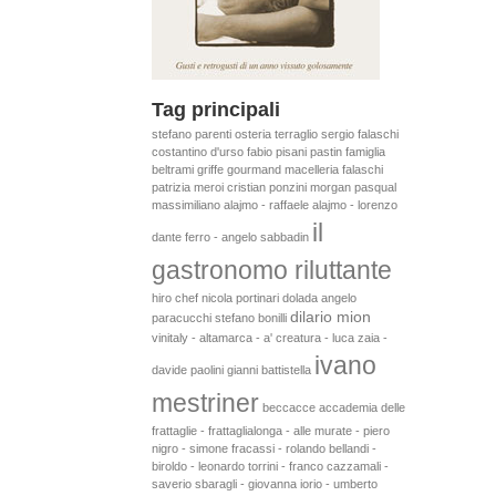
Tag principali
stefano parenti
osteria terraglio
sergio falaschi
costantino d'urso
fabio pisani
pastin
famiglia
beltrami
griffe gourmand
macelleria falaschi
patrizia meroi
cristian ponzini
morgan pasqual
massimiliano alajmo - raffaele alajmo - lorenzo
il
dante ferro - angelo sabbadin
gastronomo riluttante
hiro chef
nicola portinari
dolada
angelo
dilario mion
paracucchi
stefano bonilli
vinitaly - altamarca - a' creatura - luca zaia -
ivano
davide paolini
gianni battistella
mestriner
beccacce
accademia delle
frattaglie - frattaglialonga - alle murate - piero
nigro - simone fracassi - rolando bellandi -
biroldo - leonardo torrini - franco cazzamali -
saverio sbaragli - giovanna iorio - umberto