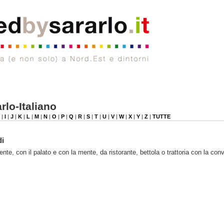
rlo-Italiano
|
I
|
J
|
K
|
L
|
M
|
N
|
O
|
P
|
Q
|
R
|
S
|
T
|
U
|
V
|
W
|
X
|
Y
|
Z
|
TUTTE
di
te, con il palato e con la mente, da ristorante, bettola o trattoria con la con