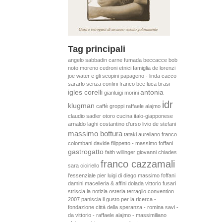
Tag principali
angelo sabbadin
carne fumada
beccacce
bob
noto
moreno cedroni
etnici
famiglia de lorenzi
joe water e gli scopini
papageno - linda cacco
sararlo senza confini
franco bee
luca brasi
igles corelli
antonia
gianluigi morini
idr
klugman
caffè groppi
raffaele alajmo
claudio sadler
otoro
cucina italo-giapponese
arnaldo laghi
costantino d'urso
livio de stefani
massimo bottura
tataki
aureliano
franco
colombani
davide filippetto - massimo foffani
gastrogatto
faith willinger
giovanni chiades
franco cazzamali
sara ciciriello
l'essenziale
pier luigi di diego
massimo foffani
damini macelleria & affini
dolada
vittorio fusari
striscia la notizia
osteria terraglio
convention
2007
paniscia
il gusto per la ricerca -
fondazione città della speranza - romina savi -
da vittorio - raffaele alajmo - massimiliano