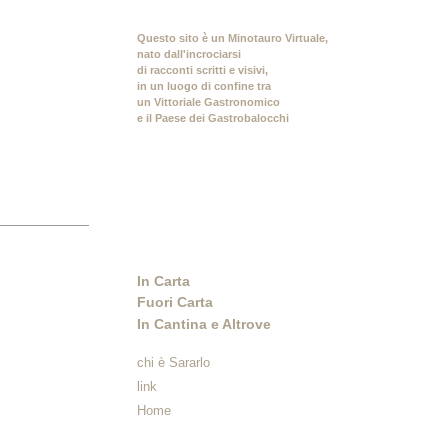
Questo sito è un Minotauro Virtuale,
nato dall'incrociarsi
di racconti scritti e visivi,
in un luogo di confine tra
un Vittoriale Gastronomico
e il Paese dei Gastrobalocchi
In Carta
Fuori Carta
In Cantina e Altrove
chi è Sararlo
link
Home