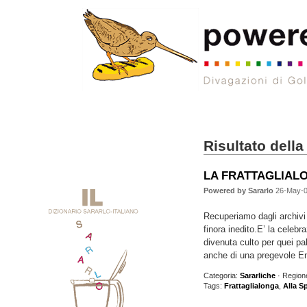
Risultato della
LA FRATTAGLIALON
Powered by Sararlo
26-May-0
Recuperiamo dagli archivi 
finora inedito.E’ la celebr
divenuta culto per quei pala
anche di una pregevole En
Categoria:
Sararliche
· Region
Tags:
Frattaglialonga
,
Alla S