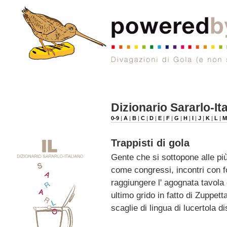
Dizionario Sararlo-It
0-9
|
A
|
B
|
C
|
D
|
E
|
F
|
G
|
H
|
I
|
J
|
K
|
L
|
Trappisti di gola
Gente che si sottopone alle più
come congressi, incontri con for
raggiungere l' agognata tavola 
ultimo grido in fatto di Zuppett
scaglie di lingua di lucertola 