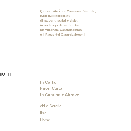
Questo sito è un Minotauro Virtuale,
nato dall'incrociarsi
di racconti scritti e visivi,
in un luogo di confine tra
un Vittoriale Gastronomico
e il Paese dei Gastrobalocchi
In Carta
Fuori Carta
In Cantina e Altrove
chi è Sararlo
link
Home