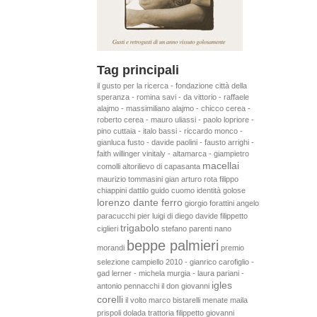
Tag principali
il gusto per la ricerca - fondazione città della
speranza - romina savi - da vittorio - raffaele
alajmo - massimiliano alajmo - chicco cerea -
roberto cerea - mauro uliassi - paolo lopriore -
pino cuttaia - italo bassi - riccardo monco -
gianluca fusto - davide paolini - fausto arrighi -
faith willinger
vinitaly - altamarca - giampietro
macellai
comolli
altorilievo di capasanta
maurizio tommasini
gian arturo rota
filippo
chiappini dattilo
guido cuomo
identità golose
lorenzo dante ferro
giorgio forattini
angelo
paracucchi
pier luigi di diego
davide filippetto
trigabolo
ciglieri
stefano parenti
nano
beppe palmieri
morandi
premio
selezione campiello 2010 - gianrico carofiglio -
gad lerner - michela murgia - laura pariani -
igles
antonio pennacchi
il don giovanni
corelli
il volto
marco bistarelli
menate
maila
prispoli
dolada
trattoria filippetto
giovanni