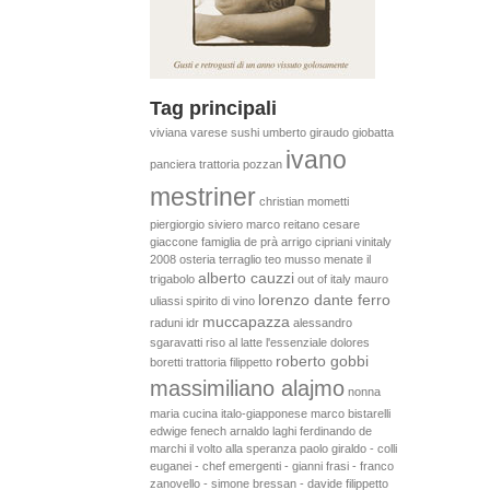
Tag principali
viviana varese
sushi
umberto giraudo
giobatta
ivano
panciera
trattoria pozzan
mestriner
christian mometti
piergiorgio siviero
marco reitano
cesare
giaccone
famiglia de prà
arrigo cipriani
vinitaly
2008
osteria terraglio
teo musso
menate
il
alberto cauzzi
trigabolo
out of italy
mauro
lorenzo dante ferro
uliassi
spirito di vino
muccapazza
raduni idr
alessandro
sgaravatti
riso al latte
l'essenziale
dolores
roberto gobbi
boretti
trattoria filippetto
massimiliano alajmo
nonna
maria
cucina italo-giapponese
marco bistarelli
edwige fenech
arnaldo laghi
ferdinando de
marchi
il volto
alla speranza
paolo giraldo - colli
euganei - chef emergenti - gianni frasi - franco
zanovello - simone bressan - davide filippetto