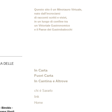
Questo sito è un Minotauro Virtuale,
nato dall'incrociarsi
di racconti scritti e visivi,
in un luogo di confine tra
un Vittoriale Gastronomico
e il Paese dei Gastrobalocchi
In Carta
Fuori Carta
In Cantina e Altrove
chi è Sararlo
link
Home
- Biroldo -
vana Vivoli