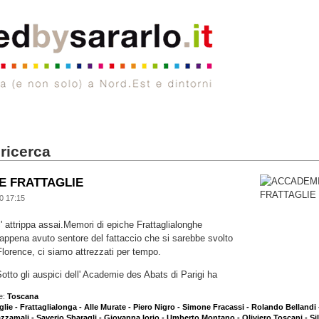
 ricerca
E FRATTAGLIE
0 17:15
 c' attrippa assai.Memori di epiche Frattaglialonghe
 appena avuto sentore del fattaccio che si sarebbe svolto
i Florence, ci siamo attrezzati per tempo.
Sotto gli auspici dell' Academie des Abats di Parigi ha
e:
Toscana
lie - Frattaglialonga - Alle Murate - Piero Nigro - Simone Fracassi - Rolando Bellandi 
zzamali - Saverio Sbaragli - Giovanna Iorio - Umberto Montano - Oliviero Toscani - Sil