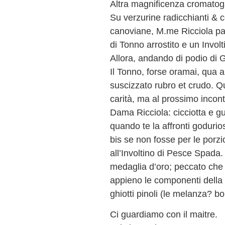
Altra magnificenza cromatoga
Su verzurine radicchianti & c
canoviane, M.me Ricciola pan
di Tonno arrostito e un Invol
Allora, andando di podio di 
Il Tonno, forse oramai, qua a
suscizzato rubro et crudo. Q
carità, ma al prossimo incon
Dama Ricciola: cicciotta e gu
quando te la affronti goduri
bis se non fosse per le porz
all’Involtino di Pesce Spada.
medaglia d’oro; peccato che
appieno le componenti della f
ghiotti pinoli (le melanza? bo
Ci guardiamo con il maitre.