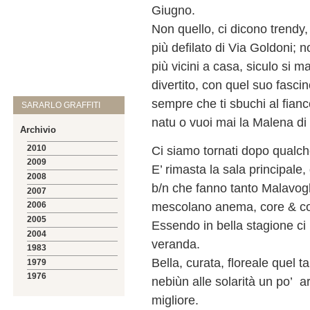
Giugno.
Non quello, ci dicono trendy,
più defilato di Via Goldoni; n
più vicini a casa, siculo si
divertito, con quel suo fascin
sempre che ti sbuchi al fian
SARARLO GRAFFITI
natu o vuoi mai la Malena di
Archivio
2010
Ci siamo tornati dopo qualc
2009
E’ rimasta la sala principale, 
2008
b/n che fanno tanto Malavogli
2007
mescolano anema, core & c
2006
2005
Essendo in bella stagione ci
2004
veranda.
1983
Bella, curata, floreale quel t
1979
1976
nebiùn alle solarità un po’ a
migliore.