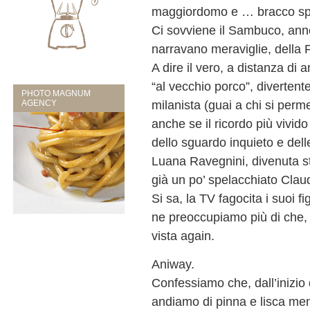
maggiordomo e … bracco spa
Ci sovviene il Sambuco, annes
narravano meraviglie, della Fr
A dire il vero, a distanza di 
“al vecchio porco”, divertent
PHOTO MAGNUM
milanista (guai a chi si perm
AGENCY
anche se il ricordo più vivid
dello sguardo inquieto e del
Luana Ravegnini, divenuta sta
già un po’ spelacchiato Claud
Si sa, la TV fagocita i suoi fi
ne preoccupiamo più di che, d
vista again.
Aniway.
Confessiamo che, dall’inizio 
andiamo di pinna e lisca men