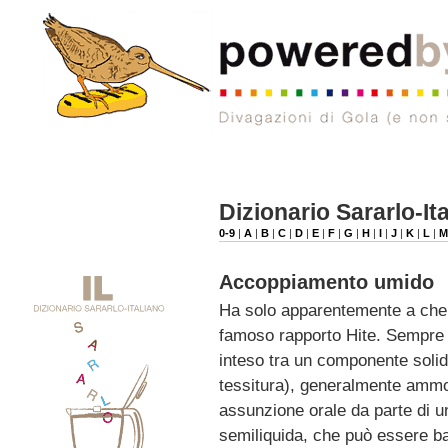
Dizionario Sararlo-It
0-9
|
A
|
B
|
C
|
D
|
E
|
F
|
G
|
H
|
I
|
J
|
K
|
L
|
Accoppiamento umido
Ha solo apparentemente a che 
famoso rapporto Hite. Sempre d
inteso tra un componente solido
tessitura), generalmente ammorb
assunzione orale da parte di 
semiliquida, che può essere ba