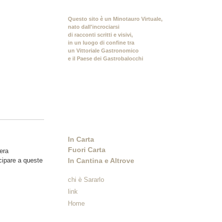
Questo sito è un Minotauro Virtuale,
nato dall'incrociarsi
di racconti scritti e visivi,
in un luogo di confine tra
un Vittoriale Gastronomico
e il Paese dei Gastrobalocchi
In Carta
Fuori Carta
era
In Cantina e Altrove
cipare a queste
chi è Sararlo
link
Home