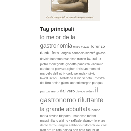
Tag principali
lo mejor de la
gastronomia
lorenzo
enzo vizzari
dante ferro
angelo sabbadin
identità golose
babette
davide benetton
massimo trentin
pietro menegante
giobatta panciera
vladimiro
candusso
piovraburgher
christian mometti
marcello dell' utri - carlo pelanda - silvio
bwerlusconi - biblioteca di via senato - mostra
del libro antico
gianni cosetti
morgan pasqual
il
dal vero
patrizia meroi
davide oldani
gastronomo riluttante
la grande abbuffata
nonna
maria
davide filippetto - massimo foffani
massimiliano alajmo - raffaele alajmo - lorenzo
dante ferro - angelo sabbadin
ristoranti low cost
gian arturo rota
dolada
bob noto
raduni idr