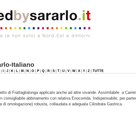
rlo-Italiano
|
I
|
J
|
K
|
L
|
M
|
N
|
O
|
P
|
Q
|
R
|
S
|
T
|
U
|
V
|
W
|
X
|
Y
|
Z
|
TUTTE
etto di Frattaglialonga applicato anche ad altre vivande. Assimilabile a Carret
 consigliabile abbinamento con relativa Enocorrida. Indspensabile, per parte
tesa di omologazione) robusta, collaudata e adeguata Cilindrata Gastrica.