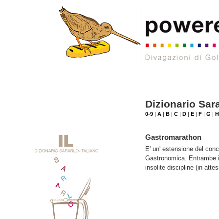
Dizionario Sara
0-9
|
A
|
B
|
C
|
D
|
E
|
F
|
G
|
H
Gastromarathon
E' un' estensione del conc
Gastronomica. Entrambe in
insolite discipline (in at