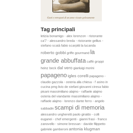
Tag principali
letizia bonamigo - alex lorenzon - ristorante
ca'7 - alessandro breda - ristorante gellius -
stefano scatà
fabio scarpitti
la lucanda
la
roberto gobbi
griffe gourmand
grande abbuffata
caffè groppi
dal vero
heinz beck
gianluigi morini
papageno
igles corelli
papageno -
claudio gazzola - osteria alla chiesa - l' asino in
cucina
pmg
livio de stefani
giovanni ciresa
fabio
pisani
massimiliano alajmo - raffaele alajmo
osteria del viandante
massimiliano alajmo -
raffaele alajmo - lorenzo dante ferro - angelo
scampi di memoria
sabbadin
alessandro ungheretti
paolo giraldo - colli
euganei - chef emergenti - gianni frasi - franco
zanovello - simone bressan - davide filippetto
antonia klugman
gabriele gamberoni