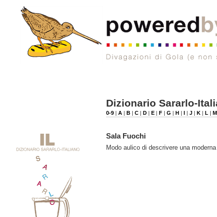
Dizionario Sararlo-Ital
0-9
|
A
|
B
|
C
|
D
|
E
|
F
|
G
|
H
|
I
|
J
|
K
|
L
|
Sala Fuochi
Modo aulico di descrivere una modern