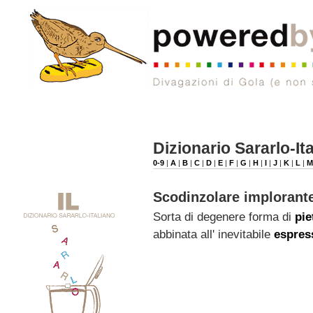
Dizionario Sararlo-It
0-9
|
A
|
B
|
C
|
D
|
E
|
F
|
G
|
H
|
I
|
J
|
K
|
L
|
Scodinzolare implorante
Sorta di degenere forma di
pi
abbinata all' inevitabile
espres