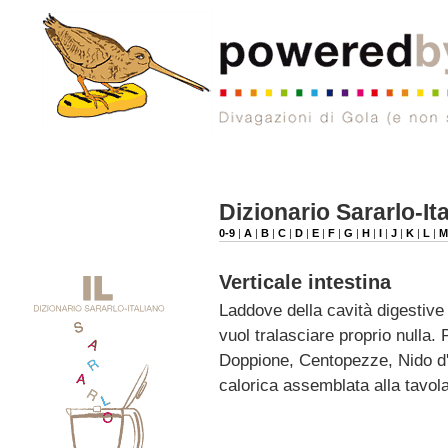
Dizionario Sararlo-It
0-9
|
A
|
B
|
C
|
D
|
E
|
F
|
G
|
H
|
I
|
J
|
K
|
L
|
Verticale intestina
Laddove della cavità digestive
vuol tralasciare proprio nulla. 
Doppione, Centopezze, Nido d'
calorica assemblata alla tavola