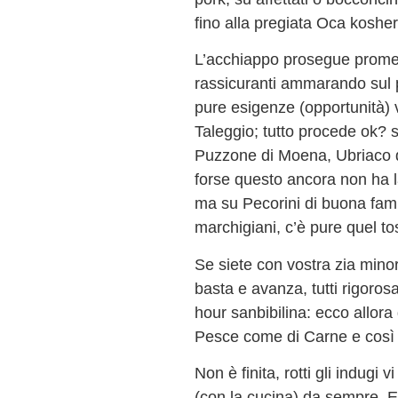
fino alla pregiata Oca kosher
L’acchiappo prosegue promet
rassicuranti ammarando sul p
pure esigenze (opportunità) 
Taleggio; tutto procede ok? si
Puzzone di Moena, Ubriaco d
forse questo ancora non ha l
ma su Pecorini di buona fami
marchigiani, c’è pure quel t
Se siete con vostra zia mino
basta e avanza, tutti rigoro
hour sanbibilina: ecco allora 
Pesce come di Carne e così 
Non è finita, rotti gli indugi
(con la cucina) da sempre. 