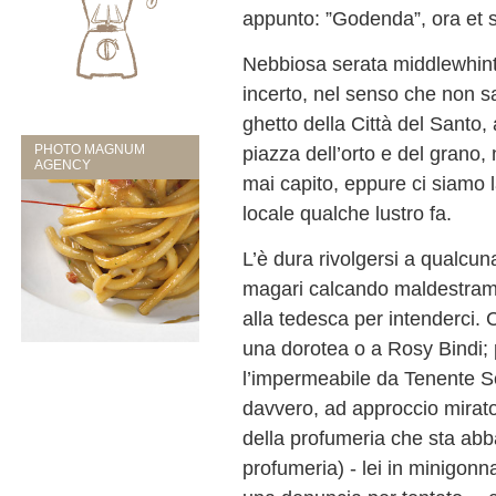
appunto: ”Godenda”, ora et
Nebbiosa serata middlewhint
incerto, nel senso che non sa
ghetto della Città del Santo,
PHOTO MAGNUM
piazza dell’orto e del grano, n
AGENCY
mai capito, eppure ci siamo l
locale qualche lustro fa.
L’è dura rivolgersi a qualc
magari calcando maldestrame
alla tedesca per intenderci. 
una dorotea o a Rosy Bindi; 
l’impermeabile da Tenente Scè
davvero, ad approccio mirat
della profumeria che sta abbas
profumeria) - lei in minigon