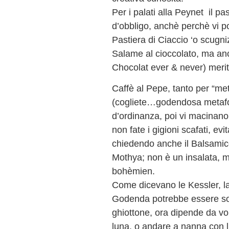
Per i palati alla Peynet il pa
d’obbligo, anchè perchè vi p
Pastiera di Ciaccio ‘o scugn
Salame al cioccolato, ma anc
Chocolat ever & never) meri
Caffè al Pepe, tanto per “mett
(cogliete…godendosa metafo
d’ordinanza, poi vi macinano
non fate i gigioni scafati, evi
chiedendo anche il Balsamico 
Mothya; non è un insalata, 
bohèmien.
Come dicevano le Kessler, la 
Godenda potrebbe essere sol
ghiottone, ora dipende da voi
luna, o andare a nanna con l