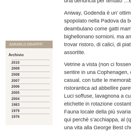
una denuncia per tentato …e
Aniway, Godenda è un’ ottim
spopolato nella Padova da b
deambulano come gatti mamm
bighellonano sornioni, ma a
trovar ristoro, di calici, di p
SARARLO GRAFFITI
assortite.
Archivio
2010
Vetrine a vista (non ci fossero
2009
sentire in una Cophenagen, 
2008
casual, con tutte le memorab
2007
2006
ristorantica ad abbellire paret
2005
Luci soffuse, lavagnona a cu
2004
etichette in rotazione costant
1983
Fauna locale della più svari
1979
1976
qui perchè s’acchiappa, al (
una vita alla George Best c