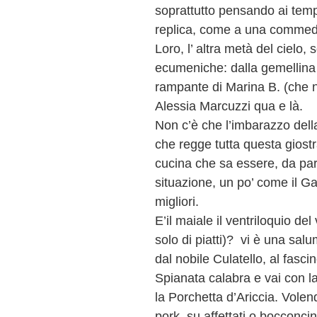
soprattutto pensando ai tempi
replica, come a una commedi
Loro, l’ altra metà del cielo, 
ecumeniche: dalla gemellina 
rampante di Marina B. (che n
Alessia Marcuzzi qua e là.
Non c’è che l’imbarazzo della
che regge tutta questa giostra
cucina che sa essere, da par 
situazione, un po’ come il 
migliori.
E’il maiale il ventriloquio de
solo di piatti)? vi è una salum
dal nobile Culatello, al fasc
Spianata calabra e vai con l
la Porchetta d’Ariccia. Vole
pork, su affettati o bocconci