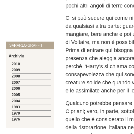
pochi altri angoli di terre con
Ci si può sedere qui come ni
da qualsiasi altra parte: gua
mangiare, bere anche e poi 
di Voltaire, ma non è possibil
SARARLO GRAFFITI
Prima di entrare qui bisogna a
Archivio
presenza che aleggia ancor
2010
perché l’Harry’s si chiama c
2009
consapevolezza che qui sono n
2008
creature solide che quando ve
2007
2006
e le assimilate anche per il l
2005
2004
Qualcuno potrebbe pensare c
1983
Cipriani; vero, in parte, sott
1979
quello che è considerato il m
1976
della ristorazione italiana 