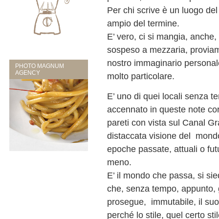
Per chi scrive è un luogo del
ampio del termine.
E’ vero, ci si mangia, anche,
sospeso a mezzaria, proviam
nostro immaginario personale
PHOTO MAGNUM
AGENCY
molto particolare.
E’ uno di quei locali senza t
accennato in queste note cors
pareti con vista sul Canal G
distaccata visione del mondo
epoche passate, attuali o fut
meno.
E’ il mondo che passa, si sie
che, senza tempo, appunto, 
prosegue, immutabile, il su
perché lo stile, quel certo sti