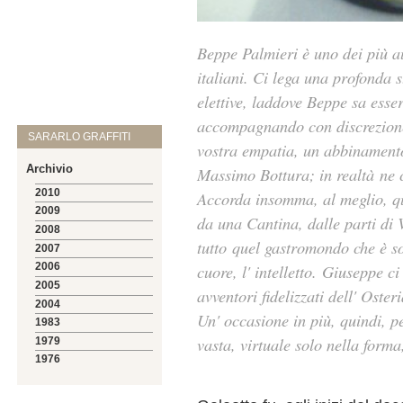
Beppe Palmieri è uno dei più a
italiani. Ci lega una profonda s
elettive, laddove Beppe sa esse
accompagnando con discrezione
SARARLO GRAFFITI
vostra empatia, un abbinamento 
Archivio
Massimo Bottura; in realtà ne c
2010
Accorda insomma, al meglio, q
2009
da una Cantina, dalle parti di 
2008
tutto quel gastromondo che è sol
2007
cuore, l' intelletto. Giuseppe ci
2006
2005
avventori fidelizzati dell' Ost
2004
Un' occasione in più, quindi, p
1983
vasta, virtuale solo nella form
1979
1976