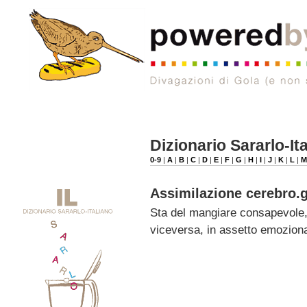
Dizionario Sararlo-It
0-9
|
A
|
B
|
C
|
D
|
E
|
F
|
G
|
H
|
I
|
J
|
K
|
L
|
Assimilazione cerebro.g
Sta del mangiare consapevole, 
viceversa, in assetto emoziona