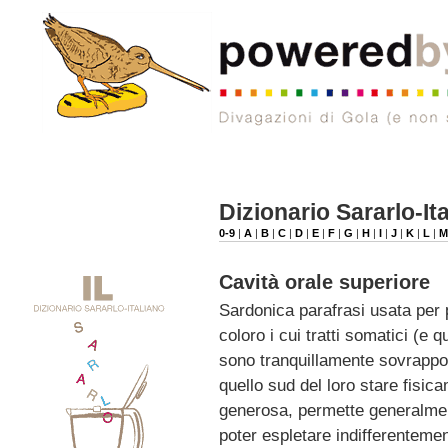
Dizionario Sararlo-It
0-9
|
A
|
B
|
C
|
D
|
E
|
F
|
G
|
H
|
I
|
J
|
K
|
L
|
Cavità orale superiore
Sardonica parafrasi usata per 
coloro i cui tratti somatici (e q
sono tranquillamente sovrappon
quello sud del loro stare fisi
generosa, permette generalmente
poter espletare indifferentemen