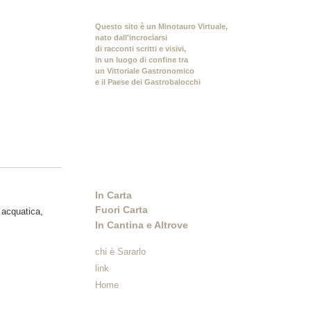
Questo sito è un Minotauro Virtuale,
nato dall'incrociarsi
di racconti scritti e visivi,
in un luogo di confine tra
un Vittoriale Gastronomico
e il Paese dei Gastrobalocchi
In Carta
Fuori Carta
 acquatica,
In Cantina e Altrove
chi è Sararlo
link
Home