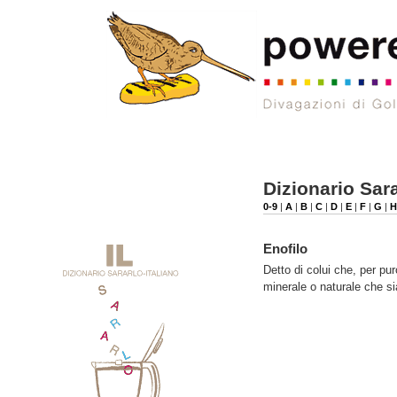
Dizionario Sara
0-9
|
A
|
B
|
C
|
D
|
E
|
F
|
G
|
H
Enofilo
Detto di colui che, per pu
minerale o naturale che si