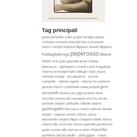
Tag principali
paola perbellini
caffè groppi
famiglia alajmo
christian mometti
ristoranti low cost
pastin
marco merighi
trattoria filippetto
davide filippetto
peperosso
frattaglialonga
dilario
mion
ezio gritti
gabriella leone
vinitaly -
altamarca - giampietro comolli
sushi
il trigabolo
roberto brovedani
faith willinger
fabio pisani
michela murgia - accabadora - premio
campiello - vittorio sgarbi - vittoria risi
umberto
gino
giraudo
franco colombani
maila prispoli
veronelli
romina savi
gigi portinari
dario
cecchini
osteria del viandante
shochu
nicola
portinari
angelo sabbadin
raffaele alajmo
gastrogatto
beccacce
mauro pelosin
davide
paolini - regione veneto
vittorio cerea
alessandro negrini
filippo chiappini dattilo
marco
reitano
elio sironi
teo musso
gabriele gamberoni
macellai
guido cuomo
alla speranza
etnici
aureliano
davde paolini - antiruggine - mario