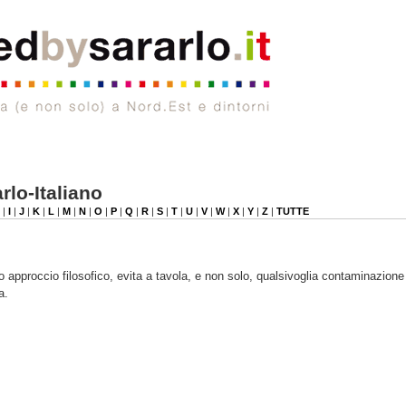
rlo-Italiano
|
I
|
J
|
K
|
L
|
M
|
N
|
O
|
P
|
Q
|
R
|
S
|
T
|
U
|
V
|
W
|
X
|
Y
|
Z
|
TUTTE
ro approccio filosofico, evita a tavola, e non solo, qualsivoglia contaminazione
a.