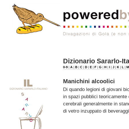
Dizionario Sararlo-It
0-9
|
A
|
B
|
C
|
D
|
E
|
F
|
G
|
H
|
I
|
J
|
K
|
L
|
Manichini alcoolici
Di quando legioni di giovani 
in spazi pubblici teoricamente d
cerebrali generalmente in sta
di vetro inzuppato di beveragg