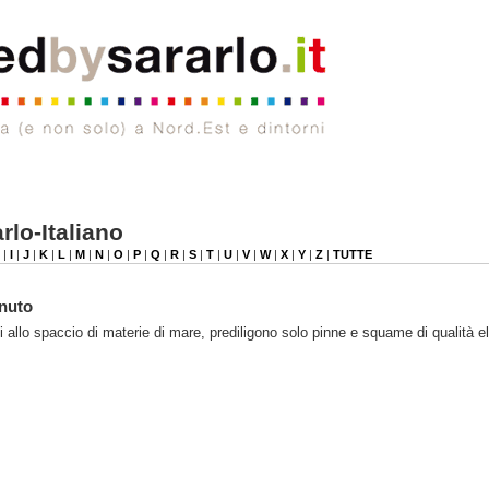
rlo-Italiano
|
I
|
J
|
K
|
L
|
M
|
N
|
O
|
P
|
Q
|
R
|
S
|
T
|
U
|
V
|
W
|
X
|
Y
|
Z
|
TUTTE
inuto
 allo spaccio di materie di mare, prediligono solo pinne e squame di qualità el