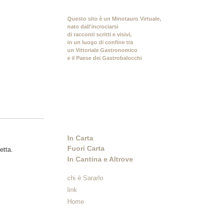
Questo sito è un Minotauro Virtuale,
nato dall'incrociarsi
di racconti scritti e visivi,
in un luogo di confine tra
un Vittoriale Gastronomico
e il Paese dei Gastrobalocchi
In Carta
Fuori Carta
etta.
In Cantina e Altrove
chi è Sararlo
link
Home