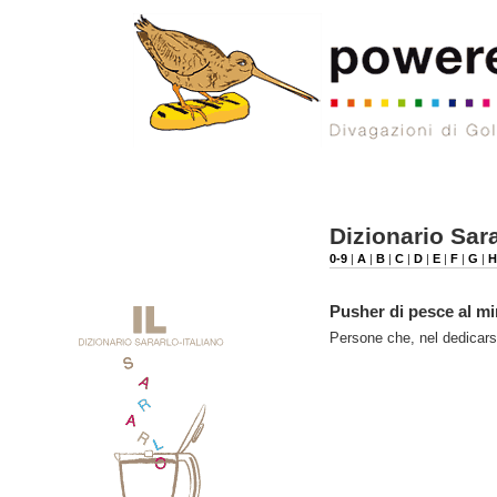
Dizionario Sara
0-9
|
A
|
B
|
C
|
D
|
E
|
F
|
G
|
H
Pusher di pesce al m
Persone che, nel dedicarsi