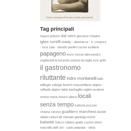
Tag principali
dal vero
mauro pelosin
giovanni chiades
igles corelli
vinitaly - altamarca - a' creatura
- luca zaia - davide paolini
cucina siciliana
papageno
enzo vizzari
alessandro
ungheretti
la lucanda
osteria terraglio
ezio gritti
il gastronomo
riluttante
indro montanelli
faith
willinger
edwige fenech
massimiliano alajmo -
raffaele alajmo
fabio barbaglini
ciglieri
avalone
locali
nonna maria
mauro uliassi
senza tempo
trattoria pozzan
gualtiero marchesi
viviana varese
davide
oldani
raduni idr
menate
gianluigi morini
babette
marco reitano
guido cuomo
etnici
marcello dell' utri - carlo pelanda - silvio