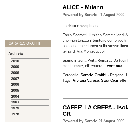
ALICE - Milano
Powered by Sararlo
21 August 2009
La dritta è scarpittiana.
Fabio Scarpitti, il mitico Sommelier di
che monitorizza il territorio come pochi,
SARARLO GRAFFITI
passione che ci trova sulla stessa linea
tempi di Via Montecuccoli.
Archivio
Siamo in zona Porta Romana. Da fuori 
2010
rassicurante; all’ entrata
...continua
2009
2008
Categoria:
Sararlo Graffiti
· Regione:
L
2007
Tags:
Viviana Varese
,
Sara Ciciriello
2006
2005
2004
1983
CAFFE' LA CREPA - Isol
1979
CR
1976
Powered by Sararlo
21 August 2009