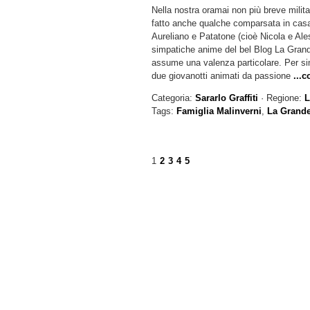
Nella nostra oramai non più breve milit
fatto anche qualche comparsata in casa
Aureliano e Patatone (cioè Nicola e Ale
simpatiche anime del bel Blog La Grand
assume una valenza particolare. Per si
due giovanotti animati da passione
...
Categoria:
Sararlo Graffiti
· Regione:
L
Tags:
Famiglia Malinverni
,
La Grande
1
2
3
4
5