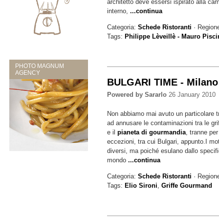
architetto deve essersi ispirato alla ca
interno,
...continua
Categoria:
Schede Ristoranti
· Region
Tags:
Philippe Lèveillè - Mauro Pisci
PHOTO MAGNUM
AGENCY
BULGARI TIME - Milano
Powered by Sararlo
26 January 2010
Non abbiamo mai avuto un particolare t
ad annusare le contaminazioni tra le gri
e il
pianeta di gourmandia
, tranne pe
eccezioni, tra cui Bulgari, appunto.I m
diversi, ma poiché esulano dallo specifi
mondo
...continua
Categoria:
Schede Ristoranti
· Region
Tags:
Elio Sironi
,
Griffe Gourmand