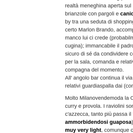
realtà meneghina aperta sul 
brianzole con pargoli e
cani
by tra una seduta di shopping 
certo Marlon Brando, accom
manco lui ci crede (probabilme
cugina); immancabile il padr
sicuro di sé da condividere 
per la sala, comanda e relativ
compagna del momento.
All' angolo bar continua il via
relativi guardiaspalla dai (co
Molto Milanovendemoda la Cr
curry e provola. I raviolini so
c'azzecca, tanto più passa il
ammorbidendosi guaposa
muy very light
, comunque ot