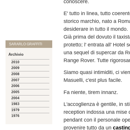
conoscere.
E' tutto in linea, tutto coere
storico marchio, nato a Roma
desiderare in tutto il mondo.
Già prima del dovuto il taxis
protetto; l' entrata all' Hote
SARARLO GRAFFITI
una sequel di supercar da Ro
Archivio
Range Rover. Tutte rigorosam
2010
2009
Siamo quasi intimiditi, ci vie
2008
Masuelli, c'est plus facile.
2007
2006
Fa niente, tirem innanz.
2005
2004
L'accoglienza è gentile, in st
1983
1979
reception indossa una mise di
1976
pendant con il personale ope
provenire tutto da un
castin