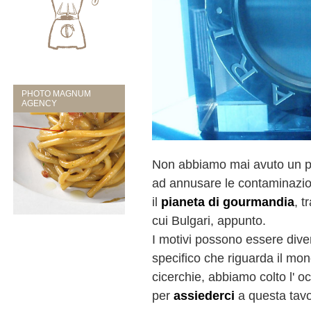
PHOTO MAGNUM
AGENCY
Non abbiamo mai avuto un pa
ad annusare le contaminazioni
il
pianeta di gourmandia
, t
cui Bulgari, appunto.
I motivi possono essere dive
specifico che riguarda il mo
cicerchie, abbiamo colto l' o
per
assiederci
a questa tav