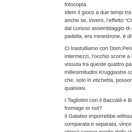
fotocopia.
Idem il gioco a due tempi tra
anche se, invero, l’effetto “C
dal curioso assemblaggio di q
padella, era minestrone, è di
Ci trastulliamo con Dom.Perig
intermezzi, l’occhio scorre a
vissuta tra queste quattro par
millesimitudini Kruggiastre co
che, solo in etichetta, posso
qualsiasi.
I Tagliolini con il Baccalà e
fromage or not?
Il Galateo imporrebbe witho
comparata e separata, vince 
chissà sepper merito delle s