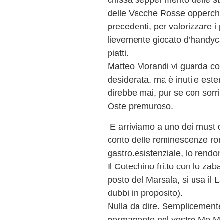
delle Vacche Rosse opperchè
precedenti, per valorizzare i 
lievemente giocato d’handyc
piatti.
Matteo Morandi vi guarda com
desiderata, ma è inutile esten
direbbe mai, pur se con sorri
Oste premuroso.
E arriviamo a uno dei must 
conto delle reminescenze ro
gastro.esistenziale, lo rendo
Il Cotechino fritto con lo zab
posto del Marsala, si usa i
dubbi in proposito).
Nulla da dire. Semplicemente
permanente nel vostro Mo.Ma