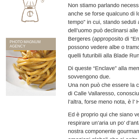
Non stiamo parlando necessar
anche se forse qualcuno di l
tempo” in cui, stando seduti ai
dell’uomo può declinarsi alle
Bergeres (approposito di “Enc
PHOTO MAGNUM
possono vedere albe o tramon
AGENCY
quelli futuribili alla Blade Ru
Di queste “Enclave” alla mem
sovvengono due.
Una non può che essere la cre
di Calle Vallaresso, conosci
l’altra, forse meno nota, è l’
Ed è proprio qui che siano ve
respirare un’aria un po’ d’an
nostra componente gourmand,