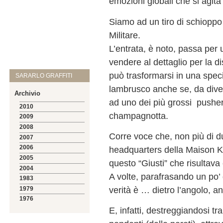
emozioni globali che si agita i
Siamo ad un tiro di schioppo
Militare.
L’entrata, è noto, passa per 
vendere al dettaglio per la d
può trasformarsi in una speci
SARARLO GRAFFITI
lambrusco anche se, da diver
Archivio
ad uno dei più grossi pusher 
2010
champagnotta.
2009
2008
Corre voce che, non più di du
2007
2006
headquarters della Maison Kr
2005
questo “Giusti” che risultava 
2004
A volte, parafrasando un po’ d
1983
verità è … dietro l’angolo, an
1979
1976
E, infatti, destreggiandosi tra