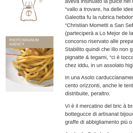
aveva insinuato la pulce nel
“vallo a trovare, ha delle idee
Galeotta fu la rubrica hebdo
“Christian Mometti a San Seb
(parteciperà a Lo Mejor de l
PHOTO MAGNUM
concorso riservato alle prepa
AGENCY
Stabilito quindi che illo non g
pignatte & tegami, “ci è tocc
chez iddu, in un assolato hi
In una Asolo carduccianament
cento orizzonti, anche le te
distribuite, peraltro.
Vi è il mercatino del bric à b
bottegucce di artisanat bijoux
graffe di abbigliamento più 