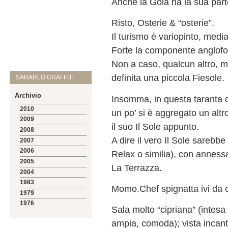
Anche la Gola ha la sua par
Risto, Osterie & “osterie”.
Il turismo è variopinto, medi
Forte la componente anglofo
Non a caso, qualcun altro, 
definita una piccola Fiesole.
SARARLO GRAFFITI
Archivio
Insomma, in questa taranta d
2010
un po’ si è aggregato un altr
2009
il suo Il Sole appunto.
2008
A dire il vero Il Sole sarebb
2007
2006
Relax o similia), con anness
2005
La Terrazza.
2004
1983
Momo.Chef spignatta ivi da c
1979
1976
Sala molto “cipriana” (intesa
ampia, comoda); vista incant