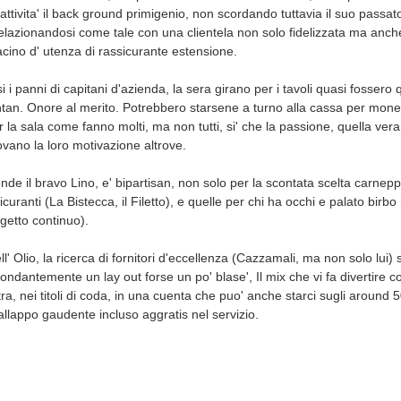
attivita' il back ground primigenio, non scordando tuttavia il suo passa
elazionandosi come tale con una clientela non solo fidelizzata ma anch
cino d' utenza di rassicurante estensione.
 i panni di capitani d'azienda, la sera girano per i tavoli quasi fossero 
d'antan. Onore al merito. Potrebbero starsene a turno alla cassa per mone
r la sala come fanno molti, ma non tutti, si' che la passione, quella ver
rovano la loro motivazione altrove.
nde il bravo Lino, e' bipartisan, non solo per la scontata scelta carne
uranti (La Bistecca, il Filetto), e quelle per chi ha occhi e palato birbo (
getto continuo).
' Olio, la ricerca di fornitori d'eccellenza (Cazzamali, ma non solo lui) s
dantemente un lay out forse un po' blase', Il mix che vi fa divertire c
tra, nei titoli di coda, in una cuenta che puo' anche starci sugli around
'allappo gaudente incluso aggratis nel servizio.