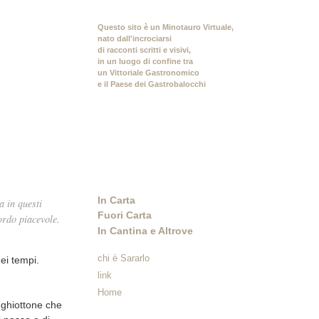
Questo sito è un Minotauro Virtuale,
nato dall'incrociarsi
di racconti scritti e visivi,
in un luogo di confine tra
un Vittoriale Gastronomico
e il Paese dei Gastrobalocchi
In Carta
a in questi
Fuori Carta
ordo piacevole.
In Cantina e Altrove
chi è Sararlo
ei tempi.
link
Home
l ghiottone che