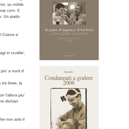
ir, su nobile
op corn. Il
e. Un piatto
Il Colore e'
i in crudite',
piu' a nord d'
 tre linee, la
n l'allora piu'
he dichiari
he non solo il