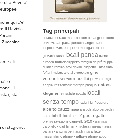
rdo che Pove e'
i europee.
nche qui c'e'
e Il Raviolo
Tag principali
orcini.
dolada
tim raue
marcello leoni
il mangione
otoro
n Zucchine
enzo vizzari
paola perbellini
angelo rasi
leopoldo vanzetto
pietro menegante
il don
locali panda
giovanni
sushi
carne
come gli
fumada
trattoria filippetto
famiglia de prà
zuppa
di miso
romina savi
davide filippetto - massimo
gino
foffani
melanzane al cioccolato
veronelli
macellai
vini veri
joe water e gli
e' le
antonia
scopini
l'essenziale
morgan pasqual
tone. Il
locali
klugman
striscia la notizia
ista), sta
senza tempo
raduni idr
fregature
alberto cauzzi
maila prispoli
fabio barbaglini
gastrogatto
sara ciciriello
locali a km.0
premio selezione campiello 2010 - gianrico
carofiglio - gad lerner - michela murgia - laura
 di stagione,
pariani - antonio pennacchi
riso al latte
massimiliano alajmo - raffaele alajmo
apuo