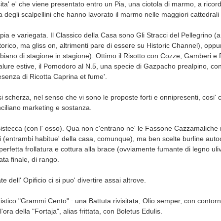
osita' e' che viene presentato entro un Pia, una ciotola di marmo, a rico
a degli scalpellini che hanno lavorato il marmo nelle maggiori cattedral
pia e variegata. Il Classico della Casa sono Gli Stracci del Pellegrino (a
torico, ma gliss on, altrimenti pare di essere su Historic Channel), oppur
mbiano di stagione in stagione). Ottimo il Risotto con Cozze, Gamberi e P
calure estive, il Pomodoro al N.5, una specie di Gazpacho prealpino, co
esenza di Ricotta Caprina et fume'.
 scherza, nel senso che vi sono le proposte forti e onnipresenti, cosi' 
nciliano marketing e sostanza.
Bistecca (con l' osso). Qua non c'entrano ne' le Fassone Cazzamaliche n
i (entrambi habitue' della casa, comunque), ma ben scelte burline autoc
perfetta frollatura e cottura alla brace (ovviamente fumante di legno uliv
ata finale, di rango.
e dell' Opificio ci si puo' divertire assai altrove.
istico "Grammi Cento" : una Battuta rivisitata, Olio semper, con contorni
ora della "Fortaja", alias frittata, con Boletus Edulis.