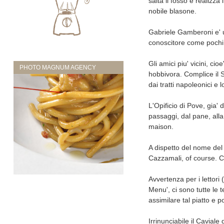
salta il fosso e realizza
nobile blasone.
Gabriele Gamberoni e' un
conoscitore come pochi
Gli amici piu' vicini, c
PHOTO MAGNUM AGENCY
hobbivora. Complice il S
dai tratti napoleonici e
L'Opificio di Pove, gia' 
passaggi, dal pane, alla
maison.
A dispetto del nome del 
Cazzamali, of course. 
Avvertenza per i lettori
Menu', ci sono tutte le 
assimilare tal piatto e po
Irrinunciabile il Caviale