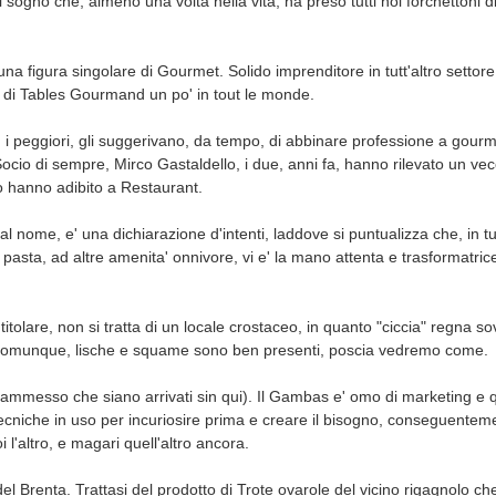
 il sogno che, almeno una volta nella vita, ha preso tutti noi forchettoni d
a figura singolare di Gourmet. Solido imprenditore in tutt'altro settore,
 di Tables Gourmand un po' in tout le monde.
ioe' i peggiori, gli suggerivano, da tempo, di abbinare professione a gour
ocio di sempre, Mirco Gastaldello, i due, anni fa, hanno rilevato un vec
 lo hanno adibito a Restaurant.
dal nome, e' una dichiarazione d'intenti, laddove si puntualizza che, in tutt
 pasta, ad altre amenita' onnivore, vi e' la mano attenta e trasformatric
titolare, non si tratta di un locale crostaceo, in quanto "ciccia" regna s
Comunque, lische e squame sono ben presenti, poscia vedremo come.
 (ammesso che siano arrivati sin qui). Il Gambas e' omo di marketing e qu
tecniche in uso per incuriosire prima e creare il bisogno, conseguenteme
i l'altro, e magari quell'altro ancora.
 del Brenta. Trattasi del prodotto di Trote ovarole del vicino rigagnolo c