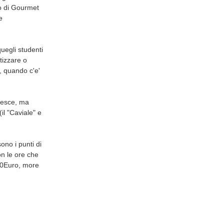
to di Gourmet
e
quegli studenti
tizzare o
a, quando c'e'
ppesce, ma
il "Caviale" e
ono i punti di
on le ore che
 50Euro, more