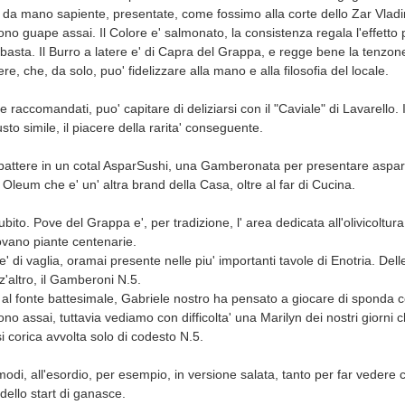
 da mano sapiente, presentate, come fossimo alla corte dello Zar Vladim
ono guape assai. Il Colore e' salmonato, la consistenza regala l'effetto p
basta. Il Burro a latere e' di Capra del Grappa, e regge bene la tenzon
re, che, da solo, puo' fidelizzare alla mano e alla filosofia del locale.
che raccomandati, puo' capitare di deliziarsi con il "Caviale" di Lavarello. 
usto simile, il piacere della rarita' conseguente.
mbattere in un cotal AsparSushi, una Gamberonata per presentare asparag
 Oleum che e' un' altra brand della Casa, oltre al far di Cucina.
ito. Pove del Grappa e', per tradizione, l' area dedicata all'olivicoltura 
rovano piante centenarie.
e' di vaglia, oramai presente nelle piu' importanti tavole di Enotria. Delle
z'altro, il Gamberoni N.5.
, al fonte battesimale, Gabriele nostro ha pensato a giocare di sponda co
no assai, tuttavia vediamo con difficolta' una Marilyn dei nostri giorni c
 si corica avvolta solo di codesto N.5.
modi, all'esordio, per esempio, in versione salata, tanto per far vedere c
dello start di ganasce.