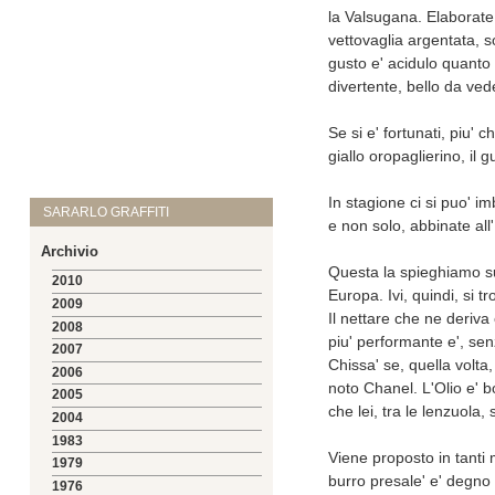
la Valsugana. Elaborate
vettovaglia argentata, s
gusto e' acidulo quanto 
divertente, bello da vede
Se si e' fortunati, piu' 
giallo oropaglierino, il g
In stagione ci si puo' i
SARARLO GRAFFITI
e non solo, abbinate all'
Archivio
Questa la spieghiamo sub
2010
Europa. Ivi, quindi, si t
2009
Il nettare che ne deriva 
2008
piu' performante e', sen
2007
Chissa' se, quella volta
2006
noto Chanel. L'Olio e' bo
2005
che lei, tra le lenzuola,
2004
1983
Viene proposto in tanti 
1979
burro presale' e' degno 
1976