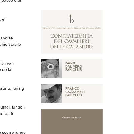
i passo o di
 e'
mandise
chio stabile
i i vari
IVANO
DAL VERO
e de la
FAN CLUB
ovrana, tuning
FRANCO
CAZZAMALI
FAN CLUB
indi, lungo il
nte, di
he scorre lungo