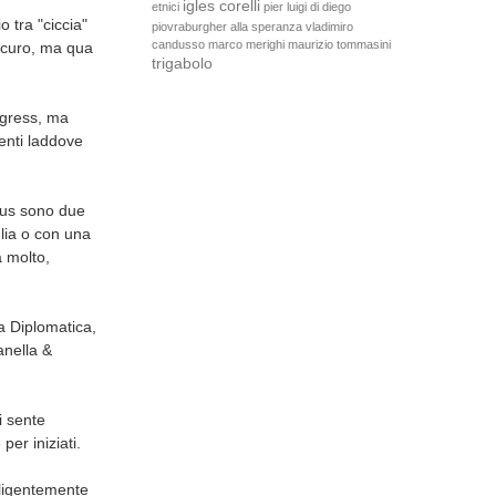
igles corelli
etnici
pier luigi di diego
o tra "ciccia"
piovraburgher
alla speranza
vladimiro
candusso
marco merighi
maurizio tommasini
icuro, ma qua
trigabolo
ogress, ma
enti laddove
plus sono due
glia o con una
a molto,
ta Diplomatica,
anella &
i sente
er iniziati.
elligentemente