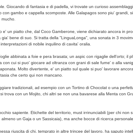
vole. Giocando di fantasia e di padella, vi trovate un curioso assemblaggi
o con gambo e cappella scomposte. Alle Galapagos sono piu' grandi, s
o mucho.
o e' un piatto che, dal Coco Gamberone, viene dichiarato ancora in pr
gia' bene di suo. Si tratta della "LinguaLonga", una sonata in 3 movim
interpretazioni di nobile inquilino di cavita' oralia.
foglie abbinata a foie e pera brasata; un aspic con rigaglie dell'orto; il 
 con cui si puo' giocare ad oltranza con grani di sale fume' o alla vani
ponata. Molto divertente, e' un piatto sul quale si puo' lavorare ancor
ntasia che certo qui non mancano.
aggiare tradizionali, ad esempio con un Tortino di Chocolat o una perfet
o si trova con un Mojito, chi altri se non una bavarese alla Menta con Gr
cchio sapiente. Etichette del territorio, must irrinunciabili (per chi non s
 almeno un Gaja o un Sassicaia), ma anche bocce di ricerca personale p
essa riuscita di chi, temprato in altre trincee del lavoro, ha saputo int