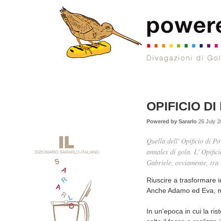
OPIFICIO DI 
Powered by Sararlo
26 July 2
Quella dell' Opificio di P
annales di gola. L' Opific
Gabriele, ovviamente, tra l
Riuscire a trasformare i
Anche Adamo ed Eva, mal
In un'epoca in cui la rist