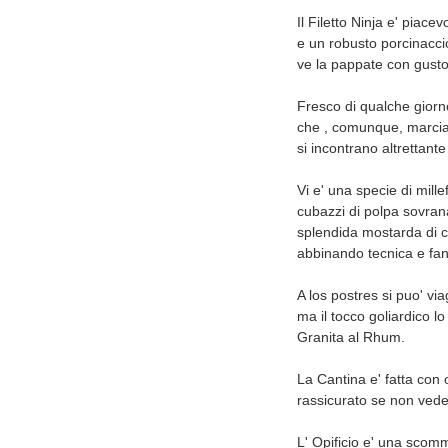
Il Filetto Ninja e' piace
e un robusto porcinacci
ve la pappate con gust
Fresco di qualche giorn
che , comunque, marcia 
si incontrano altrettante 
Vi e' una specie di mille
cubazzi di polpa sovrana
splendida mostarda di ca
abbinando tecnica e fa
A los postres si puo' vi
ma il tocco goliardico l
Granita al Rhum.
La Cantina e' fatta con o
rassicurato se non vede
L' Opificio e' una scomm