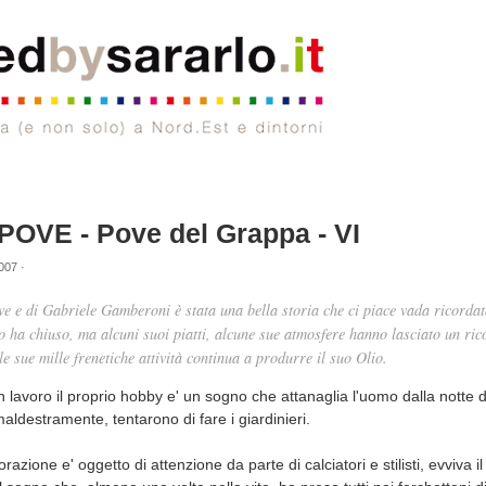
POVE - Pove del Grappa - VI
007 ·
ove e di Gabriele Gamberoni è stata una bella storia che ci piace vada ricordat
io ha chiuso, ma alcuni suoi piatti, alcune sue atmosfere hanno lasciato un ric
e sue mille frenetiche attività continua a produrre il suo Olio.
n lavoro il proprio hobby e' un sogno che attanaglia l'uomo dalla notte d
destramente, tentarono di fare i giardinieri.
orazione e' oggetto di attenzione da parte di calciatori e stilisti, evviva i