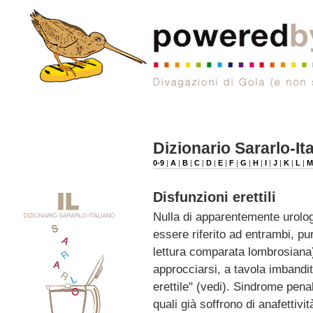
Dizionario Sararlo-It
0-9
|
A
|
B
|
C
|
D
|
E
|
F
|
G
|
H
|
I
|
J
|
K
|
L
|
Disfunzioni erettili
Nulla di apparentemente urolog
essere riferito ad entrambi, pur
lettura comparata lombrosiana)
approcciarsi, a tavola imbandi
erettile" (vedi). Sindrome penal
quali già soffrono di anafettivi