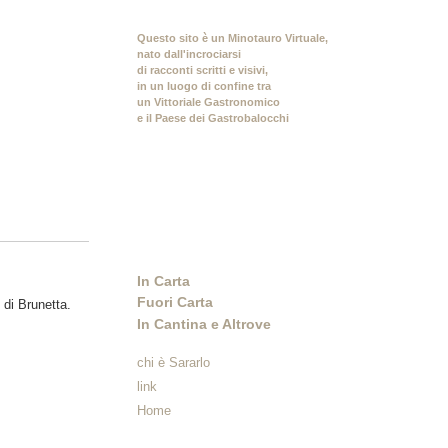
Questo sito è un Minotauro Virtuale,
nato dall'incrociarsi
di racconti scritti e visivi,
in un luogo di confine tra
un Vittoriale Gastronomico
e il Paese dei Gastrobalocchi
In Carta
Fuori Carta
 di Brunetta.
In Cantina e Altrove
chi è Sararlo
link
Home