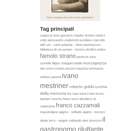
Tag principali
zuppa di miso
giovanni chiades
firmino miotti
il
volto
alessandro ungheretti
aureliano
marcello
dell' utri - carlo pelanda - silvio bwerlusconi -
biblioteca di via senato - mostra del libro antico
famolo strano
paniscia
sara
muccapazza
ciciriello
filippo chiappini dattilo
elio sironi
cristian ponzini
maurizio tommasini
ivano
stefano parenti
mestriner
roberto gobbi
cucina
della memoria
tim raue
franco bee
bruno
barbieri
shochu
heinz beck
altorilievo di
franco cazzamali
capasanta
massimiliano alajmo - raffaele alajmo - lorenzo
il
dante ferro - angelo sabbadin
alex lorenzon
gastronomo riluttante