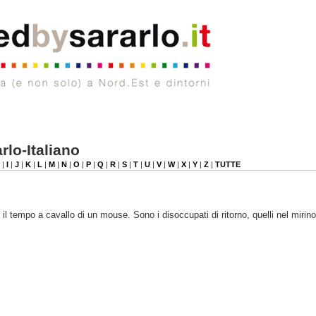
rlo-Italiano
|
I
|
J
|
K
|
L
|
M
|
N
|
O
|
P
|
Q
|
R
|
S
|
T
|
U
|
V
|
W
|
X
|
Y
|
Z
|
TUTTE
il tempo a cavallo di un mouse. Sono i disoccupati di ritorno, quelli nel mirino