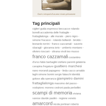
Tag principali
ciglieri
guida espresso
beccacce
rolando
bonelli
accademia delle frattaglie -
frattaglialonga - alle murate - piero nigro -
simone fracassi - rolando bellandi - biroldo -
leonardo torrini - franco cazzamali - saverio
sbaragli - giovanna iorio - umberto montano -
oliviero toscani - silvana vivoli
teo musso
franco cazzamali
costantino
d'urso
fabio barbaglini
stefano parenti
gelateria
gualtiero marchesi
carapina
fregature
nano morandi
papageno - linda cacco
arnaldo
laghi
simone bonini
sergio falaschi
identità
giampietro damini
golose
alla speranza
frattaglialonga
massimo del passo -
vodopivec
moreno cedroni
paola perbellini
scampi di memoria
viviana
varese
davide paolini - regione veneto
amarcord
nicola portinari
roberto