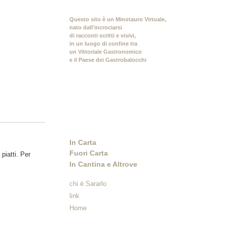
Questo sito è un Minotauro Virtuale,
nato dall'incrociarsi
di racconti scritti e visivi,
in un luogo di confine tra
un Vittoriale Gastronomico
e il Paese dei Gastrobalocchi
In Carta
Fuori Carta
piatti. Per
In Cantina e Altrove
chi è Sararlo
link
Home