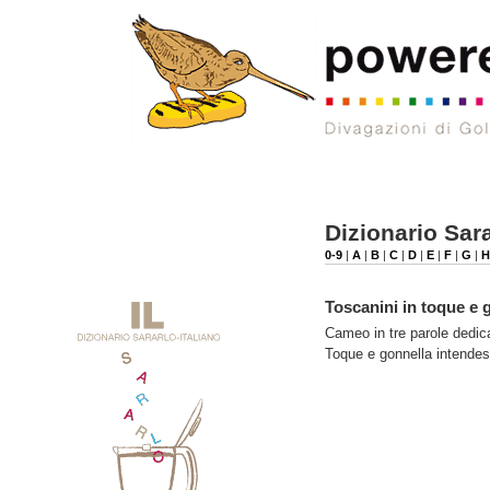
Dizionario Sara
0-9
|
A
|
B
|
C
|
D
|
E
|
F
|
G
|
H
Toscanini in toque e 
Cameo in tre parole dedica
Toque e gonnella intende