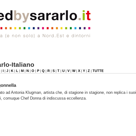
rlo-Italiano
|
I
|
J
|
K
|
L
|
M
|
N
|
O
|
P
|
Q
|
R
|
S
|
T
|
U
|
V
|
W
|
X
|
Y
|
Z
|
TUTTE
gonnella
to ad Antonia Klugman, artista che, di stagione in stagione, non replica i suoi 
si, comuque Chef Donna di indiscussa eccellenza.