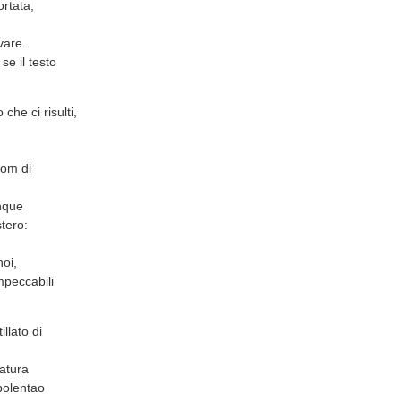
ortata,
vare.
e il testo
che ci risulti,
oom di
nque
stero:
noi,
mpeccabili
llato di
eatura
polentao