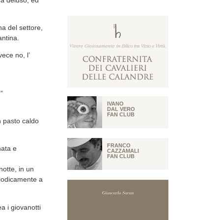
a del settore,
antina.
ece no, l’
”
IVANO
DAL VERO
FAN CLUB
n pasto caldo
FRANCO
nata e
CAZZAMALI
FAN CLUB
notte, in un
eriodicamente a
a i giovanotti