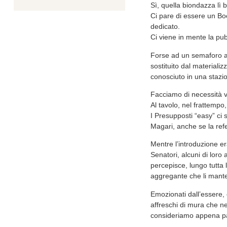
Sì, quella biondazza lì
Ci pare di essere un Bo
dedicato.
Ci viene in mente la pub
Forse ad un semaforo ab
sostituito dal materializ
conosciuto in una stazio
Facciamo di necessità vi
Al tavolo, nel frattempo,
I Presupposti “easy” ci 
Magari, anche se la refe
Mentre l’introduzione era
Senatori, alcuni di loro
percepisce, lungo tutta 
aggregante che li mante
Emozionati dall’essere, 
affreschi di mura che ne
consideriamo appena pa