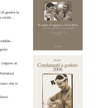
di gestire le
a uscita …
dibile...
 primi
e colgono al
 sfumatura
essen che si
lsioni