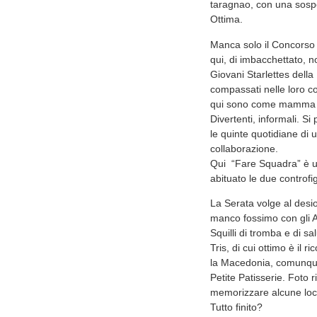
taragnao, con una sospe
Ottima.
Manca solo il Concorso 
qui, di imbacchettato, no
Giovani Starlettes della
compassati nelle loro co
qui sono come mamma li 
Divertenti, informali. Si
le quinte quotidiane di u
collaborazione.
Qui “Fare Squadra” è un
abituato le due controfig
La Serata volge al desi
manco fossimo con gli Al
Squilli di tromba e di 
Tris, di cui ottimo è il
la Macedonia, comunque
Petite Patisserie. Foto 
memorizzare alcune loca
Tutto finito?