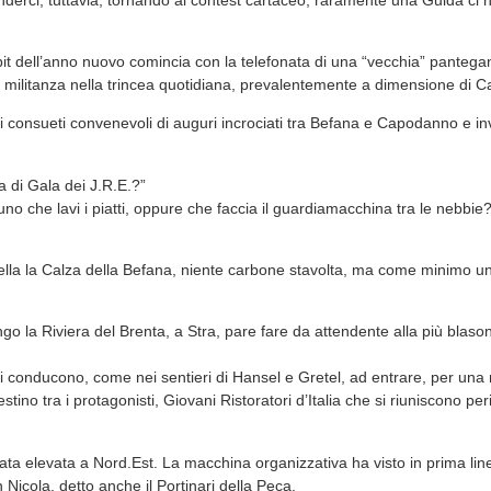
pit dell’anno nuovo comincia con la telefonata di una “vecchia” pantegan
 militanza nella trincea quotidiana, prevalentemente a dimensione di C
 i consueti convenevoli di auguri incrociati tra Befana e Capodanno e inv
a di Gala dei J.R.E.?”
no che lavi i piatti, oppure che faccia il guardiamacchina tra le nebbie?
ella la Calza della Befana, niente carbone stavolta, ma come minimo u
ungo la Riviera del Brenta, a Stra, pare fare da attendente alla più blaso
ini conducono, come nei sentieri di Hansel e Gretel, ad entrare, per una 
stino tra i protagonisti, Giovani Ristoratori d’Italia che si riuniscono p
ta elevata a Nord.Est. La macchina organizzativa ha visto in prima line
n Nicola, detto anche il Portinari della Peca.