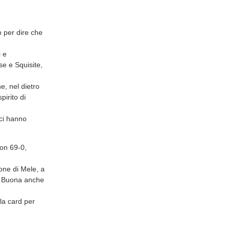
 per dire che
i e
se e Squisite,
e, nel dietro
pirito di
ci hanno
uon 69-0,
one di Mele, a
do. Buona anche
ola card per