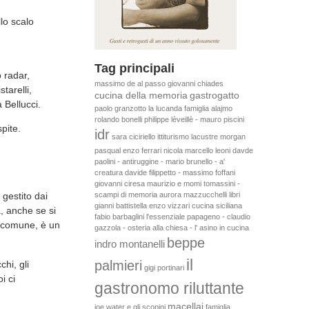
lo scalo
Tag principali
 radar,
massimo de al passo
giovanni chiades
tarelli,
cucina della memoria
gastrogatto
 Bellucci.
paolo granzotto
la lucanda
famiglia alajmo
rolando bonelli
philippe lèveillè - mauro piscini
pite.
idr
sara ciciriello
ittiturismo lacustre
morgan
pasqual
enzo ferrari
nicola
marcello leoni
davde
paolini - antiruggine - mario brunello - a'
creatura
davide filippetto - massimo foffani
giovanni ciresa
maurizio e momi tomassini -
scampi di memoria
aurora mazzucchelli
libri
 gestito dai
gianni battistella
enzo vizzari
cucina siciliana
à, anche se si
fabio barbaglini
l'essenziale
papageno - claudio
re comune, è un
gazzola - osteria alla chiesa - l' asino in cucina
beppe
indro montanelli
il
palmieri
hi, gli
gigi portinari
i ci
gastronomo riluttante
macellai
joe water e gli scopini
famiglia