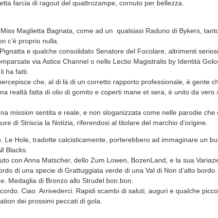
tta farcia di ragout del quattrozampe, cornuto per bellezza.
Miss Maglietta Bagnata, come ad un qualsiasi Raduno di Bykers, tanto
n c’è proprio nulla.
 Pignatta e qualche consolidato Senatore del Focolare, altrimenti serios
mparsate via Astice Channel o nelle Lectio Magistralis by Identità Golo
ha fatti.
 percepisce che, al di là di un corretto rapporto professionale, è gente ch
na realtà fatta di olio di gomito e coperti mane et sera, è unito da vero s
a mission sentita e reale, e non sloganizzata come nelle parodie che 
ure di Striscia la Notizia, riferendosi al titolare del marchio d’origine.
o. Le Hole, tradotte calcisticamente, porterebbero ad immaginare un b
l Blacks.
saluto con Anna Matscher, dello Zum Lowen, BozenLand, e la sua Variazi
 ricordo di una specie di Grattuggiata verde di una Val di Non d’alto bor
. Medaglia di Bronzo allo Strudel bon.bon.
ricordo. Ciao. Arrivederci. Rapidi scambi di saluti, auguri e qualche picc
tion dei prossimi peccati di gola.