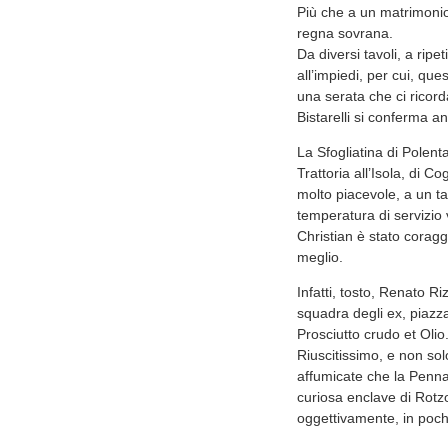
Più che a un matrimonio 
regna sovrana.
Da diversi tavoli, a ripe
all’impiedi, per cui, que
una serata che ci ricor
Bistarelli si conferma an
La Sfogliatina di Polent
Trattoria all’Isola, di C
molto piacevole, a un tav
temperatura di servizi
Christian è stato coraggi
meglio.
Infatti, tosto, Renato Ri
squadra degli ex, piazza
Prosciutto crudo et Olio
Riuscitissimo, e non so
affumicate che la Penna
curiosa enclave di Rotzo
oggettivamente, in poc