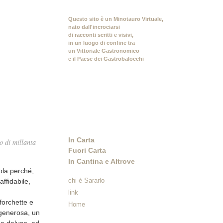
Questo sito è un Minotauro Virtuale,
nato dall'incrociarsi
di racconti scritti e visivi,
in un luogo di confine tra
un Vittoriale Gastronomico
e il Paese dei Gastrobalocchi
In Carta
o di millanta
Fuori Carta
In Cantina e Altrove
gola perché,
chi è Sararlo
affidabile,
link
 forchette e
Home
 generosa, un
ha deluso, ed