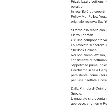
Frizzi, lazzi e cotillons
peraltro.
In real life è da coper
Follow Me, Follow You… 
originale recitava Say 
Si torna alla realtà con 
Pietro Leeman.
C’è una componente vacc
La Tavolata si esercita 
Sherlock Holmes.
Noi non siamo Watson, 
consistenze di botturiana
“Appetitoso prima, golos
Cerchiamo in sala Gerry 
persistente, come il for
per una risottata a così
Dalla Primula di Quirino
Spezie.
L’ ungulato si presenta 
appresso, che non è Ro