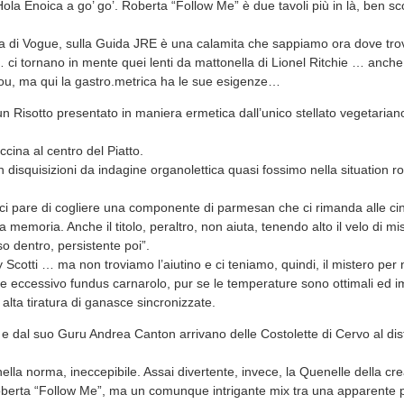
. Hola Enoica a go’ go’. Roberta “Follow Me” è due tavoli più in là, ben sc
tina di Vogue, sulla Guida JRE è una calamita che sappiamo ora dove tro
ci tornano in mente quei lenti da mattonella di Lionel Ritchie … anche s
You, ma qui la gastro.metrica ha le sue esigenze…
un Risotto presentato in maniera ermetica dall’unico stellato vegetariano 
ina al centro del Piatto.
in disquisizioni da indagine organolettica quasi fossimo nella situation r
ci pare di cogliere una componente di parmesan che ci rimanda alle ci
 memoria. Anche il titolo, peraltro, non aiuta, tenendo alto il velo di mi
o dentro, persistente poi”.
Scotti … ma non troviamo l’aiutino e ci teniamo, quindi, il mistero per 
se eccessivo fundus carnarolo, pur se le temperature sono ottimali ed i
 alta tiratura di ganasce sincronizzate.
 e dal suo Guru Andrea Canton arrivano delle Costolette di Cervo al disti
nella norma, ineccepibile. Assai divertente, invece, la Quenelle della cr
berta “Follow Me”, ma un comunque intrigante mix tra una apparente 