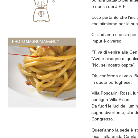
è quella dei J.R.E.
Ecco pertanto che l’inci
che stimiamo per la sua
Ci illudiamo che sia per
imput è diverso.
PHOTO MAGNUM AGENCY
“Ti va di venire alla Cen
“Avete bisogno di qualcu
“No, sei nostro ospite”
Ok, conferma al volo. B
in quota portoghese.
Villa Foscarini Rossi, l
contigua Villa Pisani.
Da fuori le luci dei lum
sogno divertente, clande
Congresso.
Quest’anno la sede è sta
locali, alla guida Capita