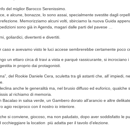
onfo del miglior Barocco Serenissimo.
ce, e alcune, bonazze, lo sono assai, specialmente svestite dagli orpelli 
 refezione. Memorizziamo alcuni volti, sbirciamo la nuova Guida appen
pedizioni sono già in Agenda, magari dalle parti del pavese …
, goliardici, divertenti e divertiti.
 caso e avevamo visto le luci accese sembrerebbe certamente poco cre
ngo un ettaro circa di travi a vista e parquè rassicurante, si incrociano i
stita in proprio dai protagonisti.
a”, del Rookie Daniele Cera, sculetta tra gli astanti che, all’ impiedi, n
e.
eclina anche le generalità ma, nel brusio diffuso ed euforico, qualche
issis al richiamo di memoria.
Bacalao in salsa verde, un Gambero dorato all’arancio e altre delikat
o agio reciproco con il nostro io interiore.
he si conviene, giocoso, ma non paludato, dopo aver soddisfatto le pu
d occhieggiare la location più adatta per il tavolo d’elezione.