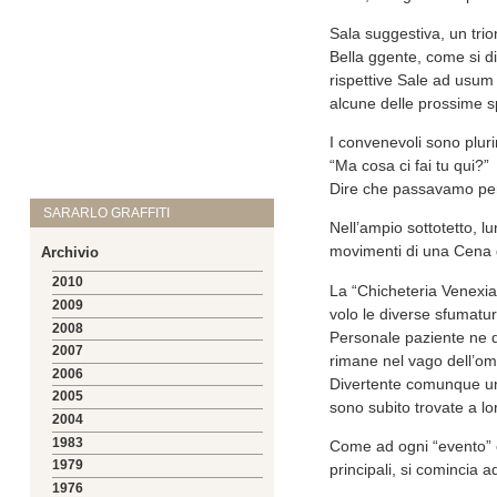
Sala suggestiva, un tri
Bella ggente, come si di
rispettive Sale ad usum
alcune delle prossime s
I convenevoli sono plurimi
“Ma cosa ci fai tu qui?”
Dire che passavamo per
SARARLO GRAFFITI
Nell’ampio sottotetto, lu
movimenti di una Cena ge
Archivio
2010
La “Chicheteria Venexian
2009
volo le diverse sfumatur
2008
Personale paziente ne d
2007
rimane nel vago dell’om
2006
Divertente comunque un 
2005
sono subito trovate a lor
2004
1983
Come ad ogni “evento” c
1979
principali, si comincia a
1976