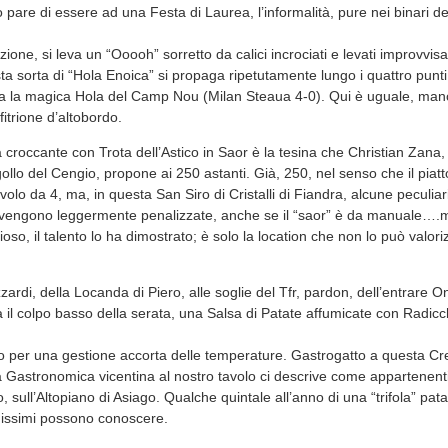
pare di essere ad una Festa di Laurea, l’informalità, pure nei binari del
tizione, si leva un “Ooooh” sorretto da calici incrociati e levati improvvi
sta sorta di “Hola Enoica” si propaga ripetutamente lungo i quattro punti 
da la magica Hola del Camp Nou (Milan Steaua 4-0). Qui è uguale, manc
fitrione d’altobordo.
a croccante con Trota dell’Astico in Saor è la tesina che Christian Zana,
ogollo del Cengio, propone ai 250 astanti. Già, 250, nel senso che il piatto
olo da 4, ma, in questa San Siro di Cristalli di Fiandra, alcune peculiari
o vengono leggermente penalizzate, anche se il “saor” è da manuale….
oso, il talento lo ha dimostrato; è solo la location che non lo può valori
zzardi, della Locanda di Piero, alle soglie del Tfr, pardon, dell’entrare On
 il colpo basso della serata, una Salsa di Patate affumicate con Radicch
.
lo per una gestione accorta delle temperature. Gastrogatto a questa Cr
 Gastronomica vicentina al nostro tavolo ci descrive come appartenenti
, sull’Altopiano di Asiago. Qualche quintale all’anno di una “trifola” pat
hissimi possono conoscere.