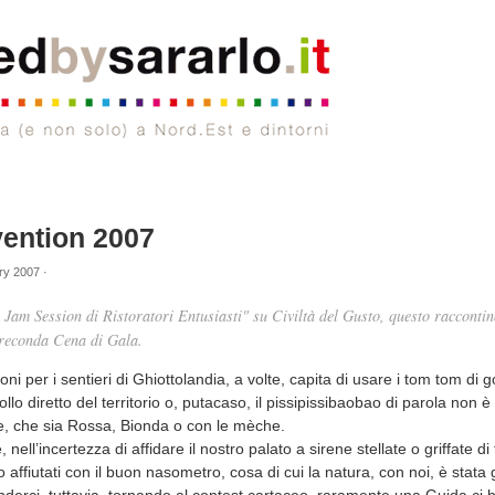
vention 2007
y 2007 ·
Jam Session di Ristoratori Entusiasti" su Civiltà del Gusto, questo raccontin
vereconda Cena di Gala.
ni per i sentieri di Ghiottolandia, a volte, capita di usare i tom tom di 
ollo diretto del territorio o, putacaso, il pissipissibaobao di parola non è 
e, che sia Rossa, Bionda o con le mèche.
ll’incertezza di affidare il nostro palato a sirene stellate o griffate di
 affiutati con il buon nasometro, cosa di cui la natura, con noi, è stata
tenderci, tuttavia, tornando al contest cartaceo, raramente una Guida ci 