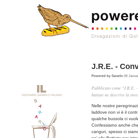
J.R.E. - Con
Powered by Sararlo
08 Januar
Pubblicato come "J.R.E. - 
battute ne descrive la in
Nelle nostre peregrinazio
laddove non vi è il contr
qualche bussola ci vuol
Confessiamo anche che, ne
canguri, spesso ci siamo
po’ alla Battiato per in