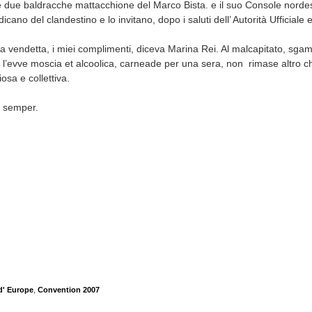
elle due baldracche mattacchione del Marco Bista. e il suo Console nordes
icano del clandestino e lo invitano, dopo i saluti dell’ Autorità Ufficiale
a vendetta, i miei complimenti, diceva Marina Rei. Al malcapitato, sgam
, l’evve moscia et alcoolica, carneade per una sera, non rimase altro c
iosa e collettiva.
t semper.
d' Europe
,
Convention 2007