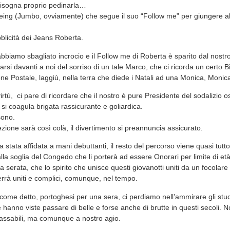
 bisogna proprio pedinarla…
eing (Jumbo, ovviamente) che segue il suo “Follow me” per giungere al
blicità dei Jeans Roberta.
biamo sbagliato incrocio e il Follow me di Roberta è sparito dal nostro
zarsi davanti a noi del sorriso di un tale Marco, che ci ricorda un certo Bis
ne Postale, laggiù, nella terra che diede i Natali ad una Monica, Monica
rtù, ci pare di ricordare che il nostro è pure Presidente del sodalizio os
 si coagula brigata rassicurante e goliardica.
sono.
zione sarà così colà, il divertimento si preannuncia assicurato.
 stata affidata a mani debuttanti, il resto del percorso viene quasi tutto
 alla soglia del Congedo che li porterà ad essere Onorari per limite di et
la serata, che lo spirito che unisce questi giovanotti uniti da un focola
rrà uniti e complici, comunque, nel tempo.
come detto, portoghesi per una sera, ci perdiamo nell’ammirare gli stucc
 hanno viste passare di belle e forse anche di brutte in questi secoli. No
ssabili, ma comunque a nostro agio.