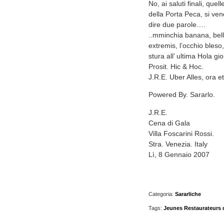
No, ai saluti finali, qu
della Porta Peca, si vend
dire due parole….
..mminchia banana, bell
extremis, l’occhio bleso
stura all’ ultima Hola gio
Prosit. Hic & Hoc.
J.R.E. Uber Alles, ora e
Powered By. Sararlo.
J.R.E.
Cena di Gala
Villa Foscarini Rossi.
Stra. Venezia. Italy
Lì, 8 Gennaio 2007
Categoria:
Sararliche
Tags:
Jeunes Restaurateurs 