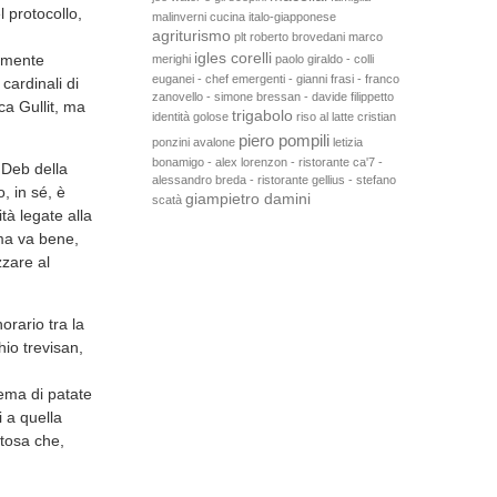
 protocollo,
malinverni
cucina italo-giapponese
agriturismo
plt
roberto brovedani
marco
igles corelli
samente
merighi
paolo giraldo - colli
euganei - chef emergenti - gianni frasi - franco
cardinali di
zanovello - simone bressan - davide filippetto
a Gullit, ma
trigabolo
identità golose
riso al latte
cristian
piero pompili
ponzini
avalone
letizia
bonamigo - alex lorenzon - ristorante ca'7 -
 Deb della
alessandro breda - ristorante gellius - stefano
, in sé, è
giampietro damini
scatà
tà legate alla
ma va bene,
zzare al
orario tra la
io trevisan,
ema di patate
 a quella
atosa che,