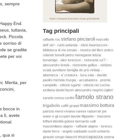
rio, sempre
l'Happy End.
eus, tuttavia,
Tag principali
eck. Piccola
stefano pinciaroli
raffaele ros
marcello
 sorriso di
dell' utri - carlo pelanda - silvio bwerlusconi -
ede se gradite
biblioteca di via senato - mostra del libro antico
rolando bonelli
pietro menegante
letizia
nete per voi
bonamigo - alex lorenzon - ristorante ca'7 -
alessandro breda - ristorante gellius - stefano
scatà
aureliano
famiglia de prà
vinitaly -
altamarca - a' creatura - luca zaia - davide
paolini
michela murgia - accabadora - premio
i. Merita, per
campiello - vittorio sgarbi - vittoria risi
cucina
lconcini,
siciliana
daniel facen
alessandro negrini
ciglieri
famolo strano
sararlo senza confini
massimo bottura
trigabolo
caffè groppi
le bocce in
patrizia meroi
viviana varese
raduni idr
joe
a lì, avete
water e gli scopini
davide filippetto - massimo
tional.
foffani
identità golose
bernardo valli
massimiliano alajmo - raffaele alajmo - lorenzo
dante ferro - angelo sabbadin
sushi
umberto
, qua si
muccapazza
giraudo
sergio falaschi
osteria