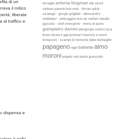
fila di un
antonia klugman
terraglio
elio sironi
rreva il mitico
stefano parenti
bob noto - ferran adrià -
va.langa - giorgio grigliatti - alessandra
bertà; liberate
meldolesi - antiruggine
livio de stefani
claudio
 al traffico e
gazzola - chef emergenti - menù di asino
giampietro damini
piergiorgio siviero
luca
brasi
nicola e gigi portinari
maurizio e momi
tomassini - scampi di memoria
fabio barbaglini
papageno
aimo
babette
nigiri
moroni
angelo rasi
paolo granzotto
ar dispensa e
catore è nella