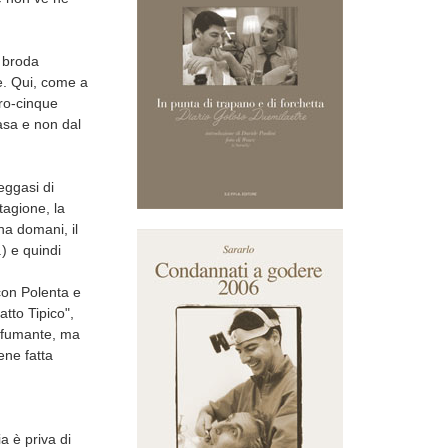
a broda
le. Qui, come a
tro-cinque
asa e non dal
eggasi di
tagione, la
na domani, il
.) e quindi
con Polenta e
atto Tipico",
a fumante, ma
ene fatta
a è priva di