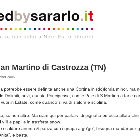
an Martino di Castrozza (TN)
ber 2005 ·
a potrebbe essere definita anche una Cortina in (do)lomia minor, ma n
lle Dolimiti, anzi, questa Principessa, con le Pale di S.Martino a farle c
, vuoi in Estate, come quando si va di slalom e sciolina.
co, se non altro. Ma siam qui per parlarvi di pignatta ed ecco allora ch
villi e papille in trasferta snow.
olo scaldare anema & panza con sgnapa a go'go', bisogna mandar pur g
Anita", e basta.