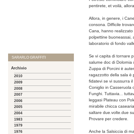
pentirete, et voilà, allo
Allora, in genere, i Can
consona. Difficile trova
Cana, hanno realizzato la
polpettine buoneassai, 
laboratorio di fondo vall
Se vi capita di tornare 
SARARLO GRAFFITI
salume doc di Dolomia &
Archivio
Zuppa di Porcini è autent
ragazzotto della sala è p
2010
fidatevi se vi sussurra il
2009
Coniglio in Casseruola 
2008
Funghi. Tuttavia... tutt
2007
leggasi Plateau con Pol
2006
mirabile chicca casearia
2005
saltare due.volte.due s
2004
Provare per credere.
1983
1979
Anche la Salsiccia di mai
1976