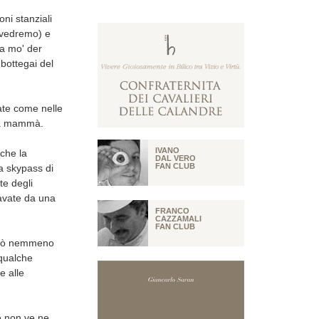
ni stanziali
 vedremo) e
 a mo' der
bottegai del
ate come nelle
i a mammà.
IVANO
che la
DAL VERO
FAN CLUB
da skypass di
ste degli
tavate da una
FRANCO
CAZZAMALI
FAN CLUB
però nemmeno
 qualche
e alle
he non ve ne