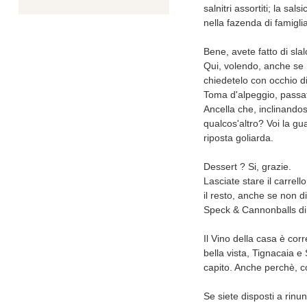
salnitri assortiti; la s
nella fazenda di famiglia
Bene, avete fatto di sla
Qui, volendo, anche se 
chiedetelo con occhio di
Toma d'alpeggio, passata
Ancella che, inclinandos
qualcos'altro? Voi la gu
riposta goliarda.
Dessert ? Si, grazie.
Lasciate stare il carrel
il resto, anche se non di
Speck & Cannonballs di C
Il Vino della casa è corr
bella vista, Tignacaia e
capito. Anche perchè, cos
Se siete disposti a rinu