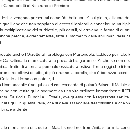
ra i Canederlotti al Nostrano di Primiero.
ederli vi vengono presentati come "du balle tante" sul piatto, allietate d
re quelli doc che non sappiano di eccessi lardaroli o congelature multip
 moltiplicazione dei suddetti e, più gentili, vi arrivano in forma di quat
anche perchè, evidentemente, fatte al momento dalle abili mani della c
e.
provate anche l'Orzotto al Teroldego con Martondela, laddove per tale, l
 Co. Ottima la mantecatura, a prova di bis garantito. Anche se non è s
ica, frutto di attenta e puntuale essicatura estiva. Torna oggi che ti tor
ronto ad offrirvi di tutto, di più (tranne la sorella, che è bonazza assai..
 Galletto al forno con patate, il
o l'immancabile (ma qui okkei con coccarda di palato) Stinco di Maiale 
avia se non venite qui a svernare da una vita ordinate immantinente il "Pi
enta, Salsiccia, Funghi e... Tosela, ove questa non è ragazzotta servit
 nata qui, in questa valle, che si deve assaggiare freschissima e che vi
u brace ardente.
ale merita nota di credito. I Maiali sono loro, from Anita's farm; la conci