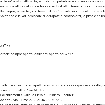
 "base" e stop. All'uscita, a qualcuno, potrebbe scappare citazione cine
ntozzi, e allora galoppate lesti verso lo skilift di turno o, ocio, qua si co
m. sopra, a sinistra, e vi trovate il Go-Kart sulla neve. Scatenatevi in li
 Sainz che è in voi; schiodate di derapate e controsterzi, la pista è chiusa
za (TN)
vernale sempre aperto, altrimenti aperto nei w.end
bella vacanza che si rispetti, si è usi portare a casa qualcosa a rallegr
on comprate nulla a San Martino.
di chilometri a valle, a Fiera di Primiero. Ecoutez.
Gadenz - Via Fiume,27 - Tel.0439 - 762217.
oni personali. Tuttavia. Non perdetevi le "Luganeghe Fumade" (l'affumi