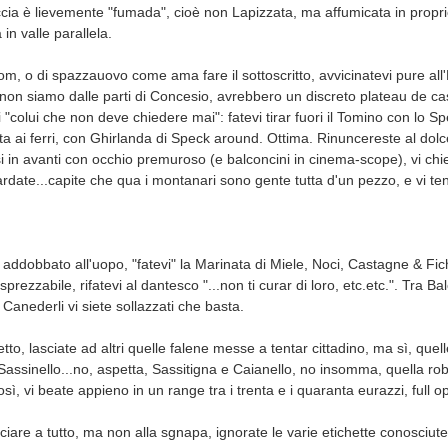
alsiccia è lievemente "fumada", cioè non Lapizzata, ma affumicata in prop
 in valle parallela.
lom, o di spazzauovo come ama fare il sottoscritto, avvicinatevi pure al
non siamo dalle parti di Concesio, avrebbero un discreto plateau de cas
 "colui che non deve chiedere mai": fatevi tirar fuori il Tomino con lo Sp
 ai ferri, con Ghirlanda di Speck around. Ottima. Rinuncereste al dolce
i in avanti con occhio premuroso (e balconcini in cinema-scope), vi chi
ardate...capite che qua i montanari sono gente tutta d'un pezzo, e vi te
lo addobbato all'uopo, "fatevi" la Marinata di Miele, Noci, Castagne & Fich
sprezzabile, rifatevi al dantesco "...non ti curar di loro, etc.etc.". Tra Ba
anederli vi siete sollazzati che basta.
etto, lasciate ad altri quelle falene messe a tentar cittadino, ma sì, quel
 Sassinello...no, aspetta, Sassitigna e Caianello, no insomma, quella rob
ì, vi beate appieno in un range tra i trenta e i quaranta eurazzi, full op
nciare a tutto, ma non alla sgnapa, ignorate le varie etichette conosciute