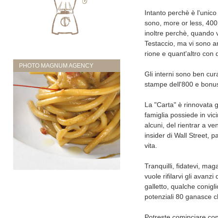
Intanto perchè è l'unico
sono, more or less, 400
inoltre perchè, quando vi
Testaccio, ma vi sono a
rione e quant'altro con 
PHOTO MAGNUM AGENCY
Gli interni sono ben cur
stampe dell'800 e bonus
La "Carta" è rinnovata 
famiglia possiede in vici
alcuni, del rientrar a ven
insider di Wall Street,
vita.
Tranquilli, fidatevi, m
vuole rifilarvi gli avanz
galletto, qualche conigl
potenziali 80 ganasce ch
Potreste cominciare con 