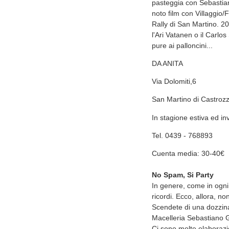
pasteggia con Sebastiani
noto film con Villaggio/Fa
Rally di San Martino. 200
l'Ari Vatanen o il Carlos
pure ai palloncini...
DA ANITA
Via Dolomiti,6
San Martino di Castroz
In stagione estiva ed in
Tel. 0439 - 768893
Cuenta media: 30-40€
No Spam, Si Party
In genere, come in ogni 
ricordi. Ecco, allora, n
Scendete di una dozzina 
Macelleria Sebastiano 
Ci sono molte elaborazi