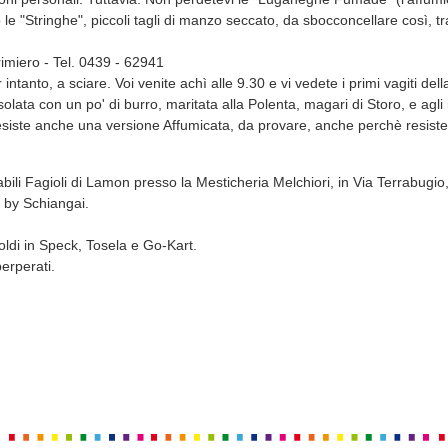
o le "Stringhe", piccoli tagli di manzo seccato, da sbocconcellare così, t
rimiero - Tel. 0439 - 62941
intanto, a sciare. Voi venite achì alle 9.30 e vi vedete i primi vagiti dell
solata con un po' di burro, maritata alla Polenta, magari di Storo, e agl
esiste anche una versione Affumicata, da provare, anche perchè resist
vabili Fagioli di Lamon presso la Mesticheria Melchiori, in Via Terrabugio
i by Schiangai.
ldi in Speck, Tosela e Go-Kart.
perperati.