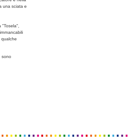
ra una sciata e
a "Tosela",
i immancabili
e qualche
, sono