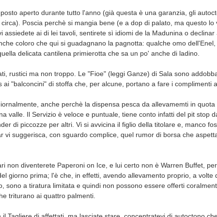
 posto aperto durante tutto l'anno (già questa è una garanzia, gli autocto
 circa). Poscia perchè si mangia bene (e a dop di palato, ma questo lo
 assiedete ai di lei tavoli, sentirete sì idiomi de la Madunina o declinar
nche coloro che qui si guadagnano la pagnotta: qualche omo dell'Enel, 
quella delicata cantilena primierotta che sa un po' anche di ladino.
ati, rustici ma non troppo. Le "Fioe" (leggi Ganze) di Sala sono addobb
 ai "balconcini" di stoffa che, per alcune, portano a fare i compliment
giornalmente, anche perchè la dispensa pesca da allevamemti in quota 
na valle. Il Servizio è veloce e puntuale, tiene conto infatti del pit stop 
der di piccozze per altri. Vi si avvicina il figlio della titolare e, manco fo
 par vi suggerisca, con sguardo complice, quel rumor di borsa che aspet
agari non diventerete Paperoni on Ice, e lui certo non è Warren Buffet, 
i del giorno prima; l'è che, in effetti, avendo allevamento proprio, a volte
io, sono a tiratura limitata e quindi non possono essere offerti coralment
e triturano ai quattro palmenti.
il Tagliere di affettati, ma lasciate stare, concentratevi di autoctono c