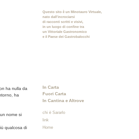
Questo sito è un Minotauro Virtuale,
nato dall'incrociarsi
di racconti scritti e visivi,
in un luogo di confine tra
un Vittoriale Gastronomico
e il Paese dei Gastrobalocchi
In Carta
on ha nulla da
Fuori Carta
ontorno, ha
In Cantina e Altrove
chi è Sararlo
e un nome si
link
iù qualcosa di
Home