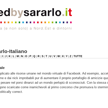
rlo-Italiano
|
I
|
J
|
K
|
L
|
M
|
N
|
O
|
P
|
Q
|
R
|
S
|
T
|
U
|
V
|
W
|
X
|
Y
|
Z
|
TUTTE
ale
plicato alle risorse umane nel mondo virtuale di Facebook. Ad esempio, accet
 e dai nick improbabili pur di aumentare il proprio portafoglio di amicizie qu
 pesare nel porsi dinanzi ad un mondo perlopiù di sconosciuti. Con la stessa d
ngono scaricate come inamichevoli al primo concorso che promuova lo stermin
litically correct.