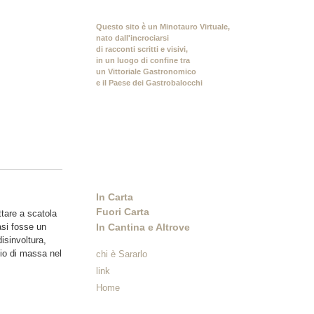
Questo sito è un Minotauro Virtuale,
nato dall'incrociarsi
di racconti scritti e visivi,
in un luogo di confine tra
un Vittoriale Gastronomico
e il Paese dei Gastrobalocchi
In Carta
Fuori Carta
tare a scatola
In Cantina e Altrove
asi fosse un
isinvoltura,
io di massa nel
chi è Sararlo
link
Home