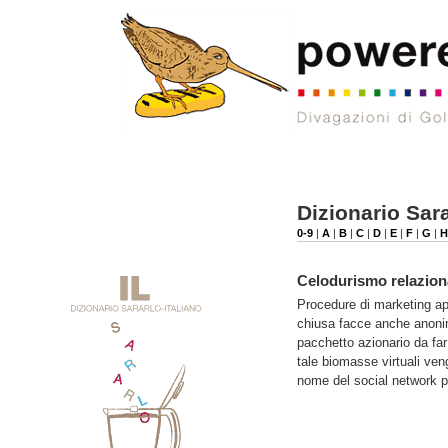
Dizionario Sara
0-9
|
A
|
B
|
C
|
D
|
E
|
F
|
G
|
H
Celodurismo relazion
Procedure di marketing ap
chiusa facce anche anonime
pacchetto azionario da far
tale biomasse virtuali ve
nome del social network po