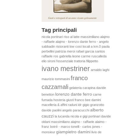
Tag principali
nicola portinari
riso al latte
massimiliano alajmo
- raffaele alajmo - lorenzo dante ferro - angelo
sabbadin
ristoranti low cost
locali a km.0
paola
perbellini
patrizia meroi
rafael garcia santos
raffaele ros
gabriella leone
carme ruscalleda
elio sironi
l'essenziale
trattoria filippetto
ivano mestriner
arnaldo laghi
franco
maurizio tommasini
cazzamali
gelateria carapina
davide
lorenzo dante ferro
benetton
carne
fumada
hosteria giusti
franco bee
damini
macelleria & affini
raduni idr
gigio granzotto
alberto
davide paolini
angelo paracucchi
cauzzi
la lucanda
nicola e gigi portinari
davide
oldani
massimiliano alajmo - raffaele alaimo -
franz botrè - marco tonelli - carlos jones -
giampietro damini
monsieur
livio de