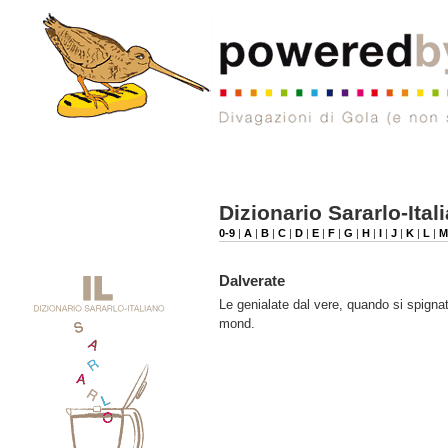
Dizionario Sararlo-Ital
0-9
|
A
|
B
|
C
|
D
|
E
|
F
|
G
|
H
|
I
|
J
|
K
|
L
|
Dalverate
Le genialate dal vere, quando si spignat
mond.