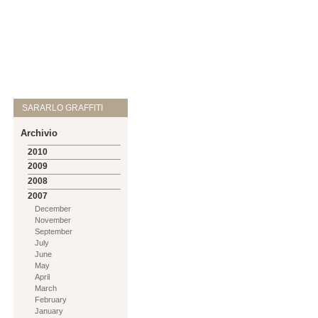
SARARLO GRAFFITI
Archivio
2010
2009
2008
2007
December
November
September
July
June
May
April
March
February
January