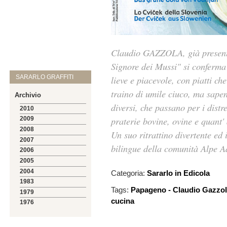
Claudio GAZZOLA, già presentat
Signore dei Mussi" si conferma 
lieve e piacevole, con piatti ch
SARARLO GRAFFITI
traino di umile ciuco, ma sape
Archivio
diversi, che passano per i distr
2010
praterie bovine, ovine e quant' 
2009
2008
Un suo ritrattino divertente ed 
2007
bilingue della comunità Alpe A
2006
2005
2004
Categoria:
Sararlo in Edicola
1983
Tags:
Papageno - Claudio Gazzola 
1979
cucina
1976